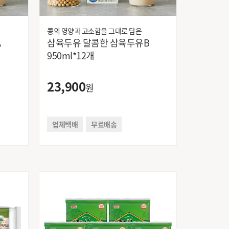
콩의 영양과 고소함을 그대로 담은
A
삼육두유 달콤한 삼육두유B
950ml*12개
23,900
원
업체택배
무료배송