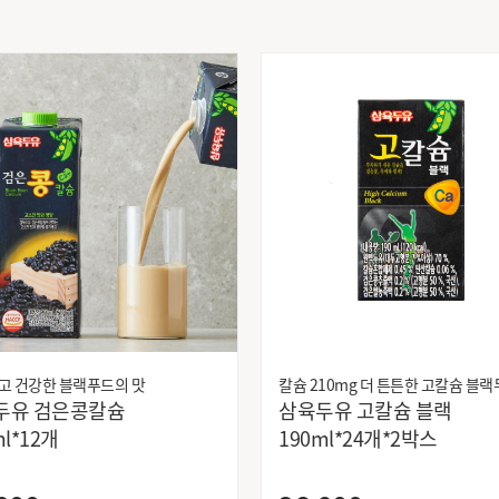
고 건강한 블랙푸드의 맛
칼슘 210mg 더 튼튼한 고칼슘 블
두유 검은콩칼슘
삼육두유 고칼슘 블랙
ml*12개
190ml*24개*2박스