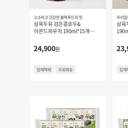
고소하고 건강한 블랙푸드의 맛
우리집
삼육두유 검은콩호두&
삼육
아몬드파우치 190ml*15개
190
*3박스
24,900
23,
원
업체택배
무료배송
업체