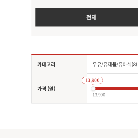
전체
카테고리
우유/유제품/유아식(8)
13,900
가격 (원)
13,900
상품&배송유형
업체택배
무료배송
별점
전체