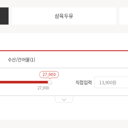
삼육두유
수산/건어물(1)
27,900
직접입력
27,900