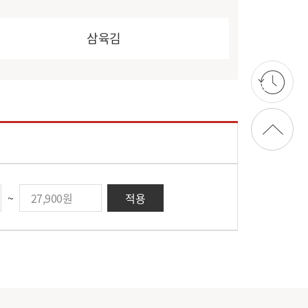
삼육김
상단으로 가기
~
적용