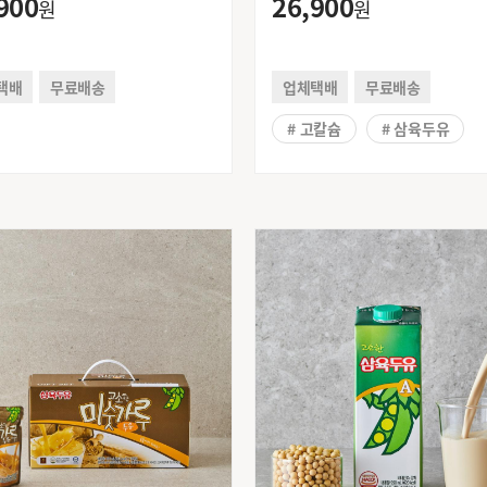
900
26,900
원
원
택배
무료배송
업체택배
무료배송
# 고칼슘
# 삼육두유