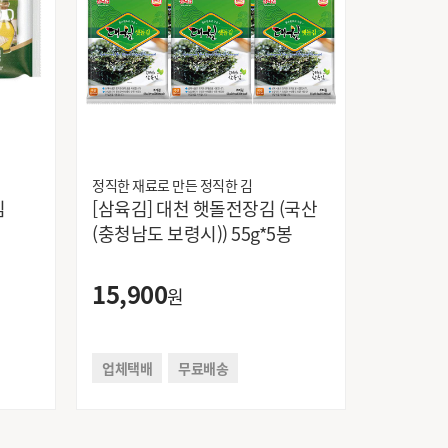
정직한 재료로 만든 정직한 김
김
[삼육김] 대천 햇돌전장김 (국산
(충청남도 보령시)) 55g*5봉
15,900
원
업체택배
무료배송