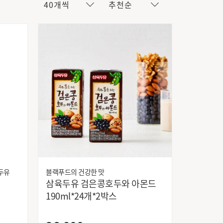
40개씩
추천순
랙두유
블랙푸드의 건강한 맛
삼육두유 검은콩호두와 아몬드
190ml*24개*2박스