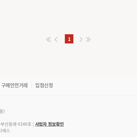
1
구매안전거래
입점신청
동)
-부산동래-0146호 |
사업자 정보확인
엔디에스