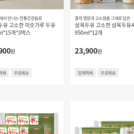
에서 만나는 전통건강음료
콩의 영양과 고소함을 그대로 담은
두유 고소한 미숫가루 두유
삼육두유 고소한 삼육두유
ml*15개*3박스
950ml*12개
900
23,900
원
원
택배
무료배송
업체택배
무료배송