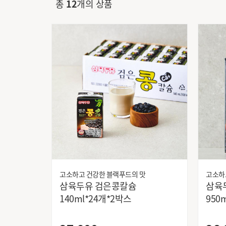
총
12
개의 상품
보관방법
상온
국산(충청남도 보령시)
원산지
원산지 별도
브랜드
고소하고 건강한 블랙푸드의 맛
고소하
삼육두유 검은콩칼슘
삼육
140ml*24개*2박스
950