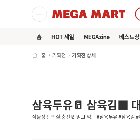
마이
홈
HOT 세일
MEGAzine
베스트상
홈
기획전
기획전 상세
삼육두유🥛 삼육김⬛ 대
식물성 단백질 충전🥛 믿고 먹는 #삼육두유 #삼육김 