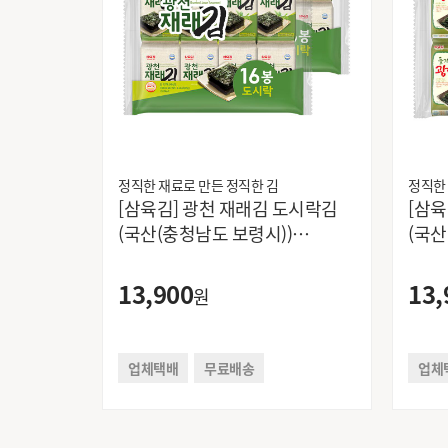
정직한 재료로 만든 정직한 김
정직한
[삼육김] 광천 재래김 도시락김
[삼육
(국산(충청남도 보령시))
(국산
4g*16봉*2팩
4g*
13,900
13,
원
업체택배
무료배송
업체