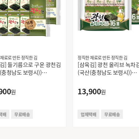
 재료로 만든 정직한 김
정직한 재료로 만든 정직한 김
김] 들기름으로 구운 광천김
[삼육김] 광천 올리브 녹차
(충청남도 보령시))
(국산(충청남도 보령시))
16봉*2팩
4g*16봉*2팩
900
13,900
원
원
택배
무료배송
업체택배
무료배송