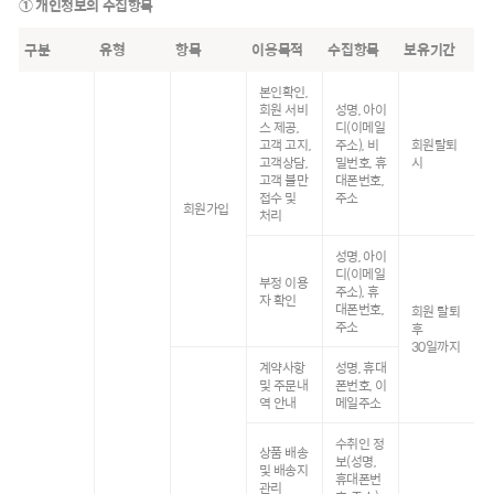
① 개인정보의 수집항목
구분
유형
항목
이용목적
수집항목
보유기간
본인확인,
회원 서비
성명, 아이
스 제공,
디(이메일
고객 고지,
주소), 비
회원탈퇴
고객상담,
밀번호, 휴
시
고객 불만
대폰번호,
접수 및
주소
회원가입
처리
성명, 아이
디(이메일
부정 이용
주소), 휴
자 확인
대폰번호,
회원 탈퇴
주소
후
30일까지
계약사항
성명, 휴대
및 주문내
폰번호, 이
역 안내
메일주소
수취인 정
상품 배송
보(성명,
및 배송지
휴대폰번
관리