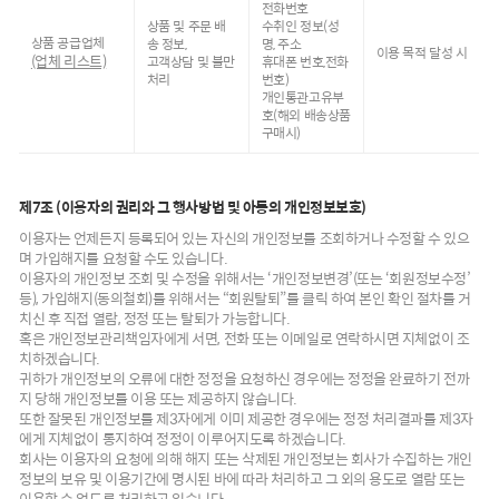
전화번호
상품 및 주문 배
수취인 정보(성
상품 공급업체
송 정보,
명, 주소
이용 목적 달성 시
(업체 리스트)
고객상담 및 불만
휴대폰 번호,전화
처리
번호)
개인통관고유부
호(해외 배송상품
구매시)
제7조 (이용자의 권리와 그 행사방법 및 아동의 개인정보보호)
이용자는 언제든지 등록되어 있는 자신의 개인정보를 조회하거나 수정할 수 있으
며 가입해지를 요청할 수도 있습니다.
이용자의 개인정보 조회 및 수정을 위해서는 ‘개인정보변경’(또는 ‘회원정보수정’
등), 가입해지(동의철회)를 위해서는 “회원탈퇴”를 클릭 하여 본인 확인 절차를 거
치신 후 직접 열람, 정정 또는 탈퇴가 가능합니다.
혹은 개인정보관리책임자에게 서면, 전화 또는 이메일로 연락하시면 지체없이 조
치하겠습니다.
귀하가 개인정보의 오류에 대한 정정을 요청하신 경우에는 정정을 완료하기 전까
지 당해 개인정보를 이용 또는 제공하지 않습니다.
또한 잘못된 개인정보를 제3자에게 이미 제공한 경우에는 정정 처리결과를 제3자
에게 지체없이 통지하여 정정이 이루어지도록 하겠습니다.
회사는 이용자의 요청에 의해 해지 또는 삭제된 개인정보는 회사가 수집하는 개인
정보의 보유 및 이용기간에 명시된 바에 따라 처리하고 그 외의 용도로 열람 또는
이용할 수 없도록 처리하고 있습니다.