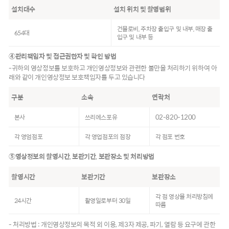
설치대수
설치 위치 및 촬영범위
건물로비, 주차장 출입구 및 내부, 매장 출
654대
입구 및 내부 등
④관리책임자 및 접근권한자 및 확인 방법
-귀하의 영상정보를 보호하고 개인영상정보와 관련한 불만을 처리하기 위하여 아
래와 같이 개인영상정보 보호책임자를 두고 있습니다
구분
소속
연락처
02-820-1200
본사
쓰리에스포유
각 영엄점포
각 영업점포의 점장
각 점포 번호
⑤영상정보의 촬영시간, 보관기간, 보관장소 및 처리방법
촬영시간
보관기간
보관장소
각 점 영상물 처리방침에
24시간
촬영일로부터 30일
따름
- 처리방법 : 개인영상정보의 목적 외 이용, 제3자 제공, 파기, 열람 등 요구에 관한