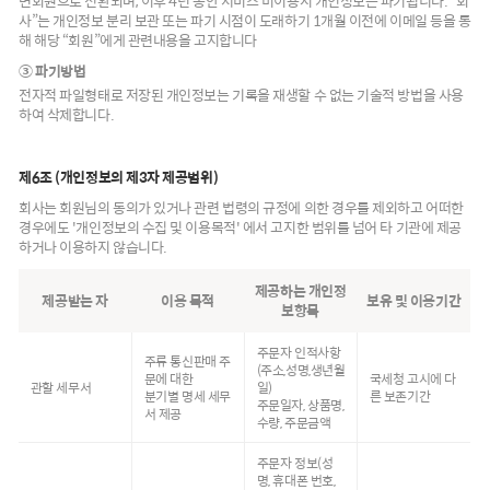
면회원으로 전환되며, 이후 4년 동안 서비스 미이용시 개인정보는 파기됩니다. “회
사”는 개인정보 분리 보관 또는 파기 시점이 도래하기 1개월 이전에 이메일 등을 통
해 해당 “회원”에게 관련내용을 고지합니다
③ 파기방법
전자적 파일형태로 저장된 개인정보는 기록을 재생할 수 없는 기술적 방법을 사용
하여 삭제합니다.
제6조 (개인정보의 제3자 제공범위)
회사는 회원님의 동의가 있거나 관련 법령의 규정에 의한 경우를 제외하고 어떠한
경우에도 '개인정보의 수집 및 이용목적' 에서 고지한 범위를 넘어 타 기관에 제공
하거나 이용하지 않습니다.
제공하는 개인정
제공받는 자
이용 목적
보유 및 이용기간
보항목
주문자 인적사항
주류 통신판매 주
(주소,성명,생년월
문에 대한
국세청 고시에 다
관할 세무서
일)
분기별 명세 세무
른 보존기간
주문일자, 상품명,
서 제공
수량, 주문금액
주문자 정보(성
명, 휴대폰 번호,