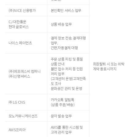
(주)NICE 신용평가
본인확인 서비스 업무
CJ 대한통운
상품 배송 업무
현대 글로비스
결제 정보 전송, 결제대행
나이스 페이먼츠
업무,
간편,자동결제 대행
주문 상품 피킹 및 품절
상품 안내
회원탈퇴 시 또는 위탁
불만 접수 처리 등 민원
계약 종료시까지
(주)에프에스비 컴퍼니
처리 업무
(주)신명써비스
(고객센터 운영)고객만족
도 조사
문화공간 관리 및 운영
카카오톡 알림톡
㈜ LG CNS
(상품 주문/배송)
모노커뮤니케이션즈
문자 발송 업무
AWS를 통한 시스템 및
AWS코리아
고객 관리 업무