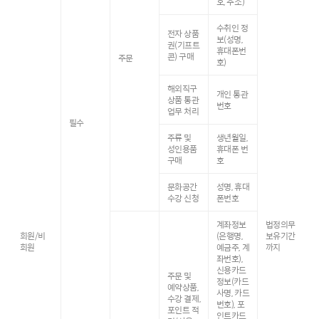
호, 주소)
수취인 정
전자 상품
보(성명,
권(기프트
휴대폰번
콘) 구매
주문
호)
해외직구
개인 통관
상품 통관
번호
업무 처리
필수
주류 및
생년월일,
성인용품
휴대폰 번
구매
호
문화공간
성명, 휴대
수강 신청
폰번호
계좌정보
법정의무
회원/비
(은행명,
보유기간
회원
예금주, 계
까지
좌번호),
신용카드
주문 및
정보(카드
예약상품,
사명, 카드
수강 결제,
번호), 포
포인트 적
인트카드