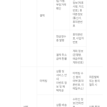
립/사용,
정보(제휴
부정거래
사명, 카드
확인
번호), 휴
대폰정보
결제
(통신사,
휴대폰번
호
휴대폰번
현금영수
호, 사업자
증 발행
번호
계좌 정보
결제 취소
(은행명,
금액 환불
예금주명,
계좌번호)
상품 및
마케팅 수
서비스 안
신 동의
회원탈퇴
내,
마케팅
여부(휴대
또는 동의
이벤트 정
폰번호, 이
철회 시
보 및 혜
메일주소)
택제공
수취인 정
보(전화번
상품 배송
선택
호,
이용 목적