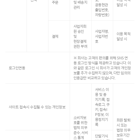
주문
및 배송지
공동현관
달성 시
관리
출입번호,
차량번호)
사업자회
원 승인
사업자명,
이용 목적
결제
및
사업자번
달성 시
현장결제
호
권한 부여
※ 회사는 고객의 편의를 위해 SNS 연
동 로그인 방식을 제공하고 있습니다. 이
로그인연동
와 같은 로그인 시 회사가 고객의 개인정
보를 추가 수집하지 않으며, 다만 임의의
인증값만 비교하고 있습니다.
서비스 이
용 및 중
지기록, 접
속로그, 쿠
사이트 접속시 수집될 수 있는 개인정보
키, 접속I
P정보, 이
소비자보
용정지기
회원 탈퇴
호를 위한
록
시 또는
법적 의무
법정 의무
준수, 서비
보유기간
단말기식
스 통계
까지