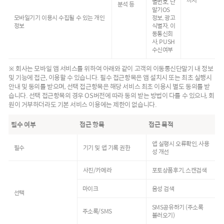
별번호, 단
분석 등
말기OS
모바일기기 이용시 수집될 수 있는 개인
정보, 광고
정보
식별자, 이
동통신회
사, PUSH
수신여부
※ 회사는 모바일 앱 서비스를 위하여 아래와 같이 고객의 이동통신단말기 내 정보
및 기능에 접근, 이용할 수 있습니다. 필수 접근항목은 앱 설치시 또는 최초 실행시
안내 및 동의를 받으며, 선택 접근항목은 해당 서비스 최초 이용시 별도 동의를 받
습니다. 선택 접근항목의 경우 OS버전에 따라 동의 받는 방법이 다를 수 있으나, 회
원이 거부하더라도 기본 서비스 이용에는 제한이 없습니다.
필수 여부
접근 항목
접근 목적
앱 실행시 오류확인, 사용
필수
기기 및 앱 기록 권한
성 개선
사진/카메라
포토상품후기, 스캔검색
마이크
음성 검색
선택
SMS공유하기 (주소록
주소록/SMS
불러오기)