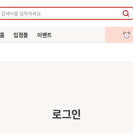
페이지
주문/배송
알림
장바구니
품
입점몰
이벤트
로그인