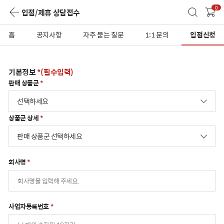
0
입점/제휴 상담접수
홈
공지사항
자주 묻는 질문
1:1 문의
입점신청
입점/
기본정보
*(필수입력)
제휴
판매 상품군
*
상담접수
선택하세요
상품군 상세
*
판매 상품군 선택하세요
회사명
*
사업자등록번호
*