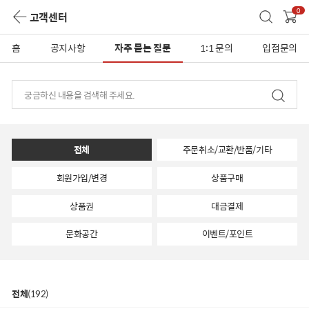
0
고객센터
홈
공지사항
자주 묻는 질문
1:1 문의
입점문의
전체
주문취소/교환/반품/기타
회원가입/변경
상품구매
상품권
대금결제
문화공간
이벤트/포인트
전체
(
192
)