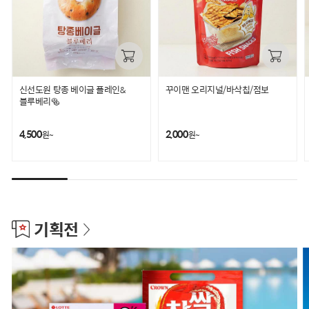
신선도원 탕종 베이글 플레인&
꾸이맨 오리지널/바삭칩/점보
블루베리🥯
4,500
2,000
원~
원~
기획전