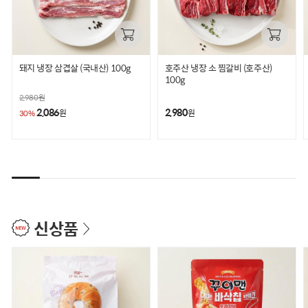
돼지 냉장 삼겹살 (국내산) 100g
호주산 냉장 소 찜갈비 (호주산)
100g
2,980
원
2,086
2,980
원
원
30%
신상품