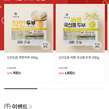
신선도원 착한두부 300g
신선도원 바른 국산콩 두부 300g
1,000
원
2,000
원
900
1,800
원
원
10%
10%
이벤트