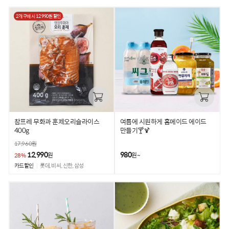
2개 구매 시 12,990원 할인
참프레 무화과 훈제오리슬라이스
여름에 시원하게 홈메이드 에이드
400g
만들기🍸🍹
17,960
원
12,990
980
원
원~
28%
카드할인
롯데, 비씨, 신한, 삼성