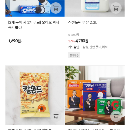
[3개 구매 시 1개 무료] 오레오 과자
신선도원 우유 2.3L
특가⚫⚪
5,780
원
1,690
4,780
원~
원
17%
카드할인
삼성, 신한, 롯데, 비씨
정기배송