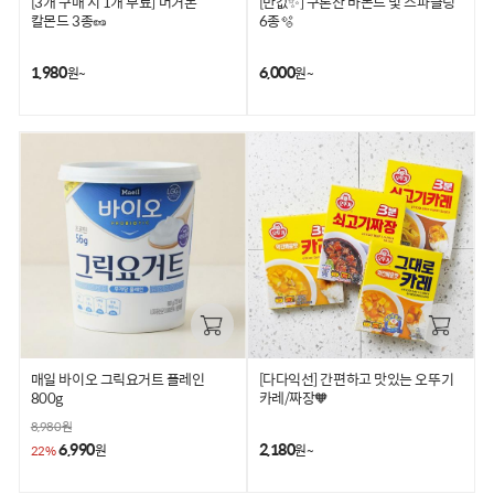
[3개 구매 시 1개 무료] 머거본
[반값✨] 구론산 바몬드 및 스파클링
칼몬드 3종🥜
6종🫧
1,980
6,000
원~
원~
매일 바이오 그릭요거트 플레인
[다다익선] 간편하고 맛있는 오뚜기
800g
카레/짜장🧡
8,980
원
6,990
2,180
원
원~
22%