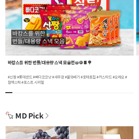
바캉스를 위한 번들/대용량 스낵 모음전🥨🍪🍫🍭
#신짱 #롯데샌드 #빠다코코낫 #새우깡 #꿀꽈배기 #포테토칩 #카스타드 #오레오 #
참깨스틱 #포스트 시리얼
MD Pick