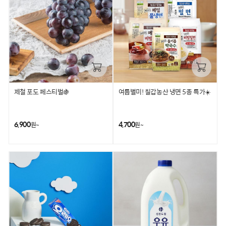
제철 포도 페스티벌🍇
여름별미! 칠갑농산 냉면 5종 특가☀️
6,900
4,700
원~
원~