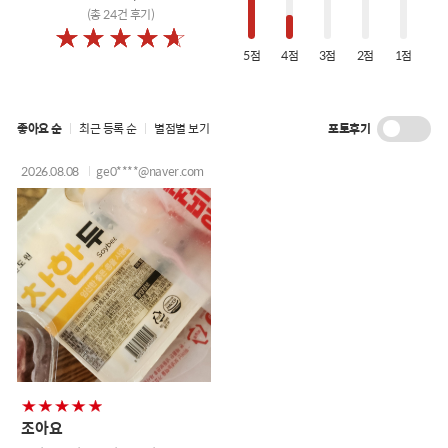
(총
24
건 후기)
5점
4점
3점
2점
1점
포토후기
좋아요 순
최근 등록 순
별점별 보기
2026.08.08
ge0****@naver.com
조아요