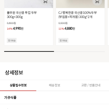
풀무원 국산콩 투컵 두부
CJ 행복한콩 국산콩100%두부
300g+300g
(부침용+찌개용) 300g*2개
5,800
원
5,500
원
4,990
4,880
원
원
14%
11%
정기배송
정기배송
상세정보
상품필수정보
배송정보
교환 / 반품안내
가공식품