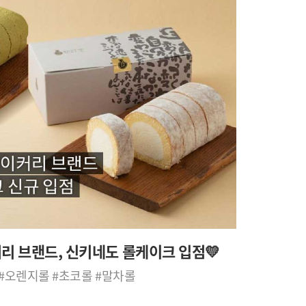
커리 브랜드, 신키네도 롤케이크 입점💛
#오렌지롤 #초코롤 #말차롤