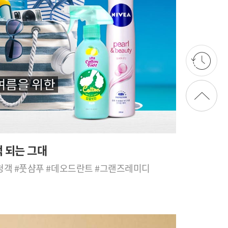
상단으로 가기
억 되는 그대
여름 청결을 부탁해 #여름 불청객 #풋샴푸 #데오드란트 #그랜즈레미디