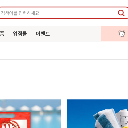
페이지
주문/배송
알림
장바구니
품
입점몰
이벤트