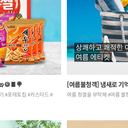
🍪🍫🍭
[여름불청객] 냄새로 기
기 #포테토칩 #카스타드 #