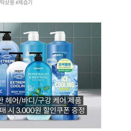
#탁상용 #제습기