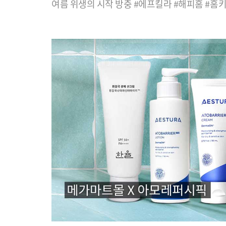
여름 위생의 시작 방충 #에프킬라 #해피홈 #홈