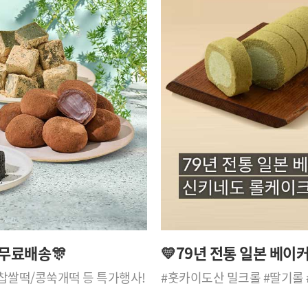
 무료배송🎊
💛79년 전통 일본 베이
림찹쌀떡/콩쑥개떡 등 특가행사!
#훗카이도산 밀크롤 #딸기롤 