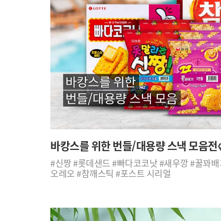
바캉스를 위한 번들/대용량 스낵 모음전🥨
#신짱 #롯데샌드 #빠다코코낫 #새우깡 #꿀꽈배
오레오 #참깨스틱 #포스트 시리얼