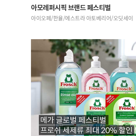
아모레퍼시픽 브랜드 페스티벌
아이오페/한율/에스트라 아토베리어/오딧세이