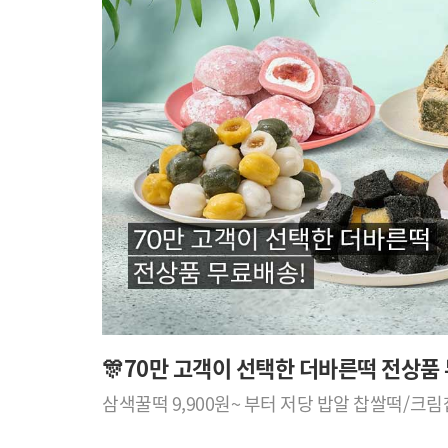
🎊70만 고객이 선택한 더바른떡 전상품
삼색꿀떡 9,900원~ 부터 저당 밥알 찹쌀떡/크