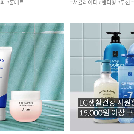
키파 #홈매트
#서큘레이터 #핸디형 #무선 