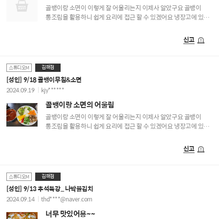
골뱅이랑 소면이 이렇게 잘 어울리는지 이제사 알았구요 골뱅이
통조림을 활용하니 쉽게 요리에 접근 할 수 있겠어요 냉장고에 있는
야채 털어 썰고 양념은 스튜디오M레시피로 뚝딱~ 새콤달콤 정말
맛나요 잘 배웠습니다♡♡
신고
김해점
스튜디오M
[성인] 9/18 골뱅이무침&소면
2024.09.19
kjy******
골뱅이랑 소면의 어울림
골뱅이랑 소면이 이렇게 잘 어울리는지 이제사 알았구요 골뱅이
통조림을 활용하니 쉽게 요리에 접근 할 수 있겠어요 냉장고에 있는
야채 털어 썰고 양념은 스튜디오M레시피로 뚝딱~ 새콤달콤 정말
맛나요 잘 배웠습니다♡♡
신고
김해점
스튜디오M
[성인] 9/13 추석특강_ 나박물김치
2024.09.14
thd****@naver.com
너무 맛있어용~~