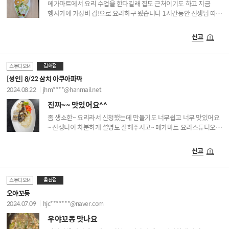
메가마트에서 요리 수업을 한다길래 집도 근처이기도 하고 지금
행사가에 가성비 갑!으로 요리하구 왔습니다 1시간동안 선생님 따라
가다보면 뚝딱 멋진 요리가 완성되어있습니다^^
신고
김해점
스튜디오M
[성인] 8/22 삼치 아쿠아파짜
2024.08.22
jhm****@hanmail.net
진짜~~ 맛있어요^^
좀 생소한~ 요리라서 신청했는데 만들기도 너무쉽고 너무 맛있어요
~ 선생니이 차분하게 설명도 잘해주시고~ 메가마트 요리스튜디오가
다시 오픈해서 너무 좋네요!!!
신고
울산점
스튜디오M
오야꼬동
2024.07.09
hjc*******@naver.com
우야꼬동 맛나요