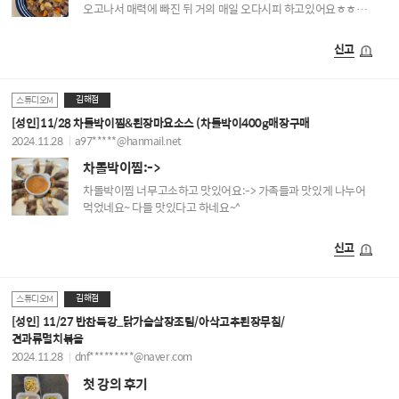
오고나서 매력에 빠진 뒤 거의 매일 오다시피 하고있어요ㅎㅎ
요리에 손재주 없으신 분들에게도 편하게 오셔도될거같아요
메가마트가 멀어서 갈일이 없었는데 요즘 재미 붙혀서 일주일에
신고
2번씩 가게되네요! 요리시간에 같이 수다도 떨면서 저녁 메인요리도
해결하고 남편도 매일 고급식당에서 먹는 기분이라며 너무
좋아해줘서 너무 재밌어요! 박정희선생님 감사합니당
김해점
스튜디오M
[성인]11/28 차돌박이찜&된장마요소스 (차돌박이400g매장구매
2024.11.28
a97*****@hanmail.net
차돌박이찜:->
차돌박이찜 너무고소하고 맛있어요:-> 가족들과 맛있게 나누어
먹었네요~ 다들 맛있다고 하네요~^
신고
김해점
스튜디오M
[성인] 11/27 반찬특강_닭가슴살장조림/아삭고추된장무침/
견과류멸치볶음
2024.11.28
dnf*********@naver.com
첫 강의 후기