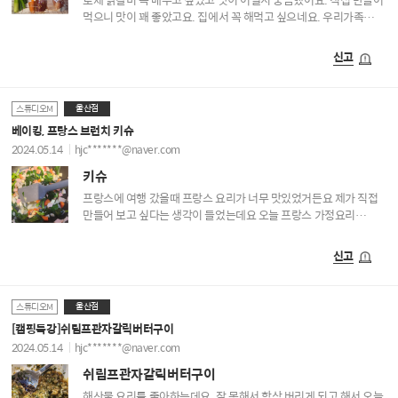
먹으니 맛이 꽤 좋았고요. 집에서 꼭 해먹고 싶으네요. 우리가족
입맛을 잡은것 같아요
신고
울산점
스튜디오M
베이킹, 프랑스 브런치 키슈
2024.05.14
hjc*******@naver.com
키슈
프랑스에 여행 갔을때 프랑스 요리가 너무 맛있었거든요 제가 직접
만들어 보고 싶다는 생각이 들었는데요 오늘 프랑스 가정요리
키슈를 배워서 열심히 배웠어요. 프랑스요리라 조금 어렵다는
생각이 들었는데요. 맛은 최고 입니다.
신고
울산점
스튜디오M
[캠핑특강]쉬림프관자갈릭버터구이
2024.05.14
hjc*******@naver.com
쉬림프관자갈릭버터구이
해산물 요리를 좋아하는데요. 잘 못해서 항상 버리게 되고 해서 오늘