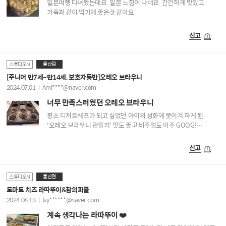
일본여행 다녀왔는데요. 일본 느낌이 나네요. 간간하게 맛있고
가족과 같이 먹기에 좋은것 같아요
신고
울산점
스튜디오M
[주니어 만7세~만14세, 보호자동반]오레오 브라우니
2024.07.01
Ami****@naver.com
너무 만족스러웠던 오레오 브라우니
평소 디저트쉐프가 되고 싶었던 아이의 성화에 못이겨 하게 된
'오레오 브라우니 만들기' 맛도 좋고 비주얼도 아주 GOOG!
이었어요. 물론 수업분위기도 좋았구요.^^쿠킹수업에서 만든
요리를 친구랑 가족에게 선보이며 즐거워하는 모습을 보니 수업을
신고
잘 들었다는 생각이 드네요. 앞으로 자주 만나요~~
울산점
스튜디오M
토마토 치즈 라따뚜이&참외피클
2024.06.13
lsy******@naver.com
계속 생각나는 라따뚜이 ❤️