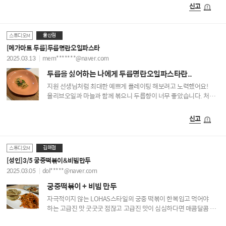
해먹을 수 있게 되었어요! 지난번에 배운 닭칼국수 국물밑간
신고
레시피를 적용해서 먹어도 완전 맛있을 것 같아요!!
울산점
스튜디오M
[메가마트 두릅]두릅명란오일파스타
2025.03.13
mem*******@naver.com
두릅을 싫어하는 나에게 두릅명란오일파스타란..
지원 선생님처럼 최대한 예쁘게 플레이팅 해보려고 노력했어요!
올리브오일과 마늘과 함께 볶으니 두릅향이 너무 좋았습니다. 처음
맡아보는 두릅향이었어요. 두릅을 별로 안좋아하는데, 각가지
식재료와 향신료를 첨가하니 두릅도 맛있더라고요. 만드는 방법도
신고
쉬워서 두번 세번 만들 생각 있습니다!
김해점
스튜디오M
[성인]3/5 궁중떡볶이&비빔만두
2025.03.05
dol*****@naver.com
궁중떡볶이 + 비빔 만두
자극적이지 않는 LOHAS스타일의 궁중 떡볶이 한복입고 먹어야
하는 고급진 맛 굿굿굿 점잖고 고급진 맛이 심심하다면 매콤달콤 MZ
맛잘알 비빔만두 오오오 나의 MZ시절 그맛 1000%완벽재현