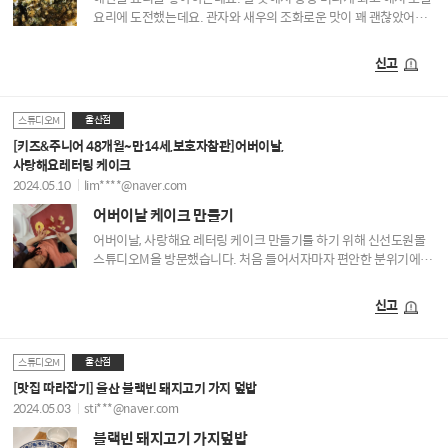
요리에 도전했는데요. 관자와 새우의 조화로운 맛이 꽤 괜찮았어요.
집에서 가족과 함께 맛난 저녁 먹었네요.
신고
울산점
스튜디오M
[키즈&주니어 48개월~만14세,보호자참관]어버이날,
사랑해요레터링 케이크
2024.05.10
lim****@naver.com
어버이날 케이크 만들기
어버이날, 사랑해요 레터링 케이크 만들기를 하기 위해 신선도원몰
스튜디오M을 방문했습니다. 처음 들어서자마자 편안한 분위기에
깔끔한 인테리어로 수업에 대한 기대가 높아졌습니다. 수업이
시작되고 선생님께서 한명한명 꼼꼼히 친절하게 봐주시고 아이들이
신고
스스로 해볼 수 있게 잘 이끌어주셔서 기대 이상으로 너무나 만족한
수업이었습니다. 아이도 자기 손으로 직접 케이크를 만든다는 거에
뿌듯해했습니다.^^다음에 또 참
울산점
스튜디오M
[맛집 따라잡기] 울산 블랙빈 돼지고기 가지 덮밥
2024.05.03
sti***@naver.com
블랙빈 돼지고기 가지덮밥