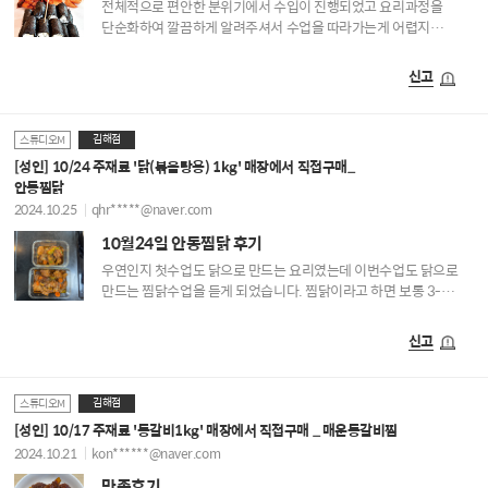
전체적으로 편안한 분위기에서 수입이 진행되었고 요리과정을
단순화하여 깔끔하게 알려주셔서 수업을 따라가는게 어렵지
않았습니다. 결과물의 맛이 좋아서 가족들이 모두 만족스러워
하였습니다. 충무김밥을 가족들이 모두 좋아하여 제가 만들 수
신고
있으면 하는 욕구가 있었는데 매우 만족스러운 배움이었습니다.
체계적이고 깔끔한 과정 전달로 습득이 쉬워 자신감이 생기네요.
좋은 시간 만들어주셔서 감사합니다.
김해점
스튜디오M
[성인] 10/24 주재료 '닭(볶음탕용) 1kg' 매장에서 직접구매_
안동찜닭
2024.10.25
qhr*****@naver.com
10월24일 안동찜닭 후기
우연인지 첫수업도 닭으로 만드는 요리였는데 이번수업도 닭으로
만드는 찜닭수업을 듣게 되었습니다. 찜닭이라고 하면 보통 3-
4만원주고 식당가서 사먹기만 했는데 1만원의 닭 한마리+집에 있는
양념으로 맛집 버금가는 찜닭을 배울 수 있었습니다~ 조만간 집
신고
이사가는데 집들이때 오늘 배운 찜닭을 만들려구여~ 아이들도
어른들도 맛있게 먹을 수 있는 메뉴라 집들이 음식으로 딱 일것
같더라구여~ 다음수업도 기대가 됩니다 ㅎ
김해점
스튜디오M
[성인] 10/17 주재료 '등갈비1kg' 매장에서 직접구매 _ 매운등갈비찜
2024.10.21
kon******@naver.com
만족후기