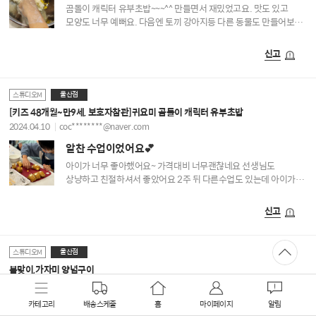
곰돌이 캐릭터 유부초밥~~~^^ 만들면서 재밌었고요. 맛도 있고
모양도 너무 예뻐요. 다음엔 토끼 강아지등 다른 동물도 만들어보고
싶네요.
신고
울산점
스튜디오M
[키즈 48개월~만9세, 보호자참관]귀요미 곰돌이 캐릭터 유부초밥
2024.04.10
coc********@naver.com
알찬 수업이었어요💕
아이가 너무 좋아했어요~ 가격대비 너무괜찮네요 선생님도
상냥하고 친절하셔서 좋았어요 2주 뒤 다른수업도 있는데 아이가
같은선생님이냐고 물어보네요^^ 뒷정리에 설거지까지 하니 아이가
더욱 좋아해요(어른이 된 기분인가봐요)
신고
울산점
스튜디오M
봄맞이,가자미 양념구이
2024.04.09
hjc*******@naver.com
가자미 구이 맛나요
카테고리
배송스케줄
홈
마이페이지
알림