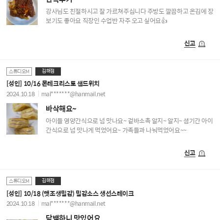
강사님도 친절하시고 잘 가르쳐주십니다 주방도 깔끔하고 온김에 장
보기도 좋아요 직장인 수업반 자주 오고 싶어요👍
신고
김해점
스튜디오M
[성인] 10/16 몬테크리스토 샌드위치
2024.10.18
mal*******@hanmail.net
바삭해요~
아이들 영양간식으로 넘 맛나요~ 겉바소촉 알지~ 알지~ 셤기간 아이
간식으로 넘 맛나게 먹었어요~ 가족들과 나눠먹었어요~~
신고
김해점
스튜디오M
[성인] 10/18 (햇조생밀감) 밀감소스 생선스테이크
2024.10.18
mal*******@hanmail.net
담백하니 맛있어요