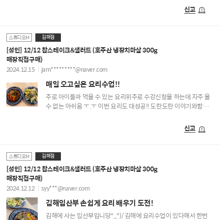
요리로는 이만한게 없네요 데코없이도 먹음직스러워요!!!!
신고
윤기좔좔ㅎ 아이만 수강하다 엄마가 도전했는데 즐거웠어요~~또
수강할예정입니다!
김해점
스튜디오M
[성인] 12/12 찹스테이크&샐러드 (호주산 냉장치마살 300g
매장직접구매)
2024.12.15
jam*********@naver.com
매일 오고싶은 요리수업!!
주로 아이들과 먹을 수 있는 요리위주로 수강신청을 하는데 자주 올
수 없는 아쉬움 ㅜ.ㅜ 이번 요리도 대성공!! 도란도란 이야기와함께
더 더 즐겁고 항상 웃는얼굴로 반겨주시는 선생님과하는
요리수업이라 너무 좋아요!
신고
김해점
스튜디오M
[성인] 12/12 찹스테이크&샐러드 (호주산 냉장치마살 300g
매장직접구매)
2024.12.12
syy***@naver.com
김해임산부 손쉽게 요리 배우기 도전!
김해에 사는 임산부입니당^_^)/ 김해에 요리수업이 있다해서 한번