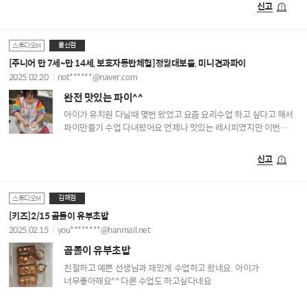
맛있었어요. 메가마트 요리강좌덕분에 요즘 요리하는 시간이
신고
즐겁습니다. 강사님 넘 친절하시고 넘 좋아요. 이렇게 좋은 수업을
이제서야 알았다니... 시간될때 무조건 들어야겠어요~^^
울산점
스튜디오M
[주니어 만 7세~만 14세, 보호자동반체험]정월대보름, 미니견과파이
2025.02.20
not******@naver.com
완전 맛있는 파이^^
아이가 유치원 다닐때 몇번 왔었고 요즘 요리수업 하고 싶다고 해서
파이만들기 수업 다녀왔어요 언제나 맛있는 레시피였지만 이번
파이는 간단하면서 너무 맛있어서 마지막 한개까지 먹어지더라고요
^^ 선생님도 여전히 친절하셔서 감사했습니다
신고
김해점
스튜디오M
[키즈]2/15 곰돌이 유부초밥
2025.02.15
you********@hanmail.net
곰돌이 유부초밥
친절하고 예쁜 선생님과 재밌게 수업하고 왔네요. 아이가
너무좋아해요^^ 다른 수업도 하고싶다네요