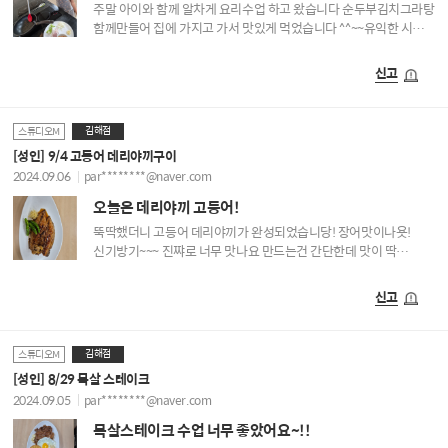
주말 아이와 함께 알차게 요리수업 하고 왔습니다 순두부김치그라탕
함께만들어 집에 가지고 가서 맛있게 먹었습니다 ^^~~유익한 시간
감사합니다
신고
김해점
스튜디오M
[성인] 9/4 고등어 데리야끼구이
2024.09.06
par********@naver.com
오늘은 데리야끼 고등어!
뚝딱했더니 고등어 데리야끼가 완성되었습니당! 장어맛이나욧!
신기방기~~~ 진쨔로 너무 맛나요 만드는건 간단한데 맛이 딱
난단말이에요~~~ 재밌어요^^~
신고
김해점
스튜디오M
[성인] 8/29 목살 스테이크
2024.09.05
par********@naver.com
목살스테이크 수업 너무 좋았어요~!!