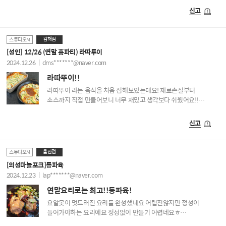
신고
김해점
스튜디오M
[성인] 12/26 (연말 홈파티) 라따투이
2024.12.26
dms*******@naver.com
라따뚜이!!
라따뚜이 라는 음식을 처음 접해보았는데요! 재료손질부터
소스까지 직접 만들어보니 너무 재밌고 생각보다 쉬웠어요!!
강사님도 너무 친절하게 잘 알려주세요:) 즐거운 라따뚜이
수업이었습니다!!
신고
울산점
스튜디오M
[의성마늘포크]동파육
2024.12.23
lap*******@naver.com
연말요리로는 최고!!동파육!
요알못이 멋드러진 요리를 완성했네요 어렵진않지만 정성이
들어가야하는 요리예요 정성없이 만들기 어렵네요ㅎ
크리스마스앞둔 시점에 꼭 배워야할것같아서 수강했고 연말파티