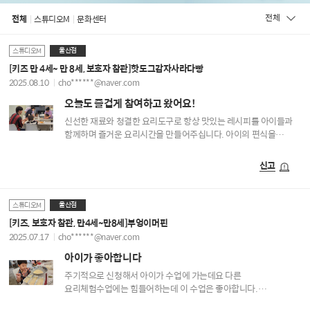
전체
전체
스튜디오M
문화센터
울산점
스튜디오M
[키즈 만 4세~ 만 8세, 보호자 참관]핫도그감자사라다빵
2025.08.10
cho******@naver.com
오늘도 즐겁게 참여하고 왔어요!
신선한 재료와 청결한 요리도구로 항상 맛있는 레시피를 아이들과
함께하며 즐거운 요리시간을 만들어주십니다. 아이의 편식을
개선해보고자 신청했는데 너무 좋아 수개월째 하고있어요 오늘도
즐겁게 참여하고 왔어요. 맛은 말해뭐해 진짜 다 맛있습니다.
신고
울산점
스튜디오M
[키즈, 보호자 참관, 만4세~만8세]부엉이머핀
2025.07.17
cho******@naver.com
아이가 좋아합니다
주기적으로 신청해서 아이가 수업에 가는데요 다른
요리체험수업에는 힘들어하는데 이 수업은 좋아합니다.
재료손질부터 데코까지 직접하니 더 참여율이 좋고 심지어 맛도