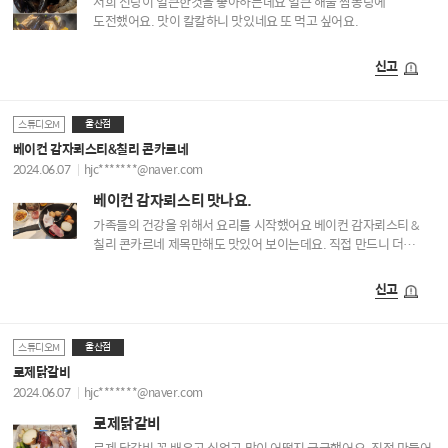
저희 신랑이 얼큰한것을 좋아하는데요 얼큰 해물 짬뽕탕에
도전했어요. 맛이 칼칼하니 맛있네요 또 먹고 싶어요.
신고
울산점
스튜디오M
베이컨 감자뢰스티&칠리 콘카르네
2024.06.07
hjc*******@naver.com
베이컨 감자뢰스티 맛나요.
가족들의 건강을 위해서 요리를 시작했어요 베이컨 감자뢰스티 &
칠리 콘카르네 제목만해도 맛있어 보이는데요. 직접 만드니 더
맛있네요. 또 먹고 싶어요.
신고
울산점
스튜디오M
로제닭갈비
2024.06.07
hjc*******@naver.com
로제닭갈비
로제 닭갈비 꼭 배우고 싶었고 맛이 어떨지 궁금했어요. 직접 만들어