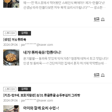
예~~~전 엑스포에서 먹어봤던 스페인식 빠에야!! 제가~만들다닛!
선생님 따라 만들다보면 저두 뚝딱 요리사가됩니다^^~~ 생소한
요리도 배워보고 최고에요!!
신고
김해점
스튜디오M
[성인] 9/6 동파육
2024.09.06
par********@naver.com
내가!동파육을!만들다니!
윤기좔좔~~ 동파육 맛있게 익어가쥬? 청경채 데쳐서 최고 맛입니다!
인생 첫 동파육~~~!! 간단하지만 집에서 혼자 하기에 막막했는데
수업에서 잘 배워갑니다^^~
신고
김해점
스튜디오M
[키즈-만9세, 보호자참관] 8/31 몽글몽글 순두부김치 그라탕
2024.09.06
par********@naver.com
아이와 함께 요리 수업~!