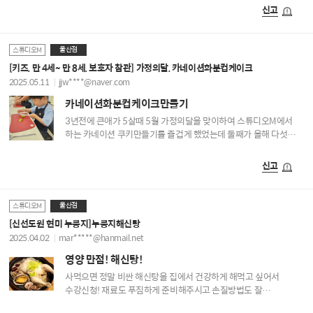
좋습니다 이번에 부엉이 컵케익도 수업 끝나고 집 가는 길에
신고
절반이나 먹었어요^^
울산점
스튜디오M
[키즈, 만 4세~ 만 8세, 보호자 참관] 가정의달, 카네이션화분컵케이크
2025.05.11
jjw****@naver.com
카네이션화분컵케이크만들기
3년전에 큰애가 5살때 5월 가정의달을 맞이하여 스튜디오M에서
하는 카네이션 쿠키만들기를 즐겁게 했었는데 둘째가 올해 다섯살이
되어서 형이랑 같이 처음으로 쿠킹클래스를 신청해서 해보았어요.
선생님도 오랜만에 뵈었는데 너무 반가웠고 첫째도 둘째도
신고
요리하는걸 재미있어하는데 같이 나란히 앉아서 하니 더
즐거웠어요.^^
울산점
스튜디오M
[신선도원 현미 누룽지]누룽지해신탕
2025.04.02
mar*****@hanmail.net
영양 만점! 해신탕!
사먹으면 정말 비싼 해신탕을 집에서 건강하게 해먹고 싶어서
수강신청! 재료도 푸짐하게 준비해주시고 손질방법도 잘
알려주셔서 감사합니다! 선생님 수업 덕분에 혼자서도 맛있게