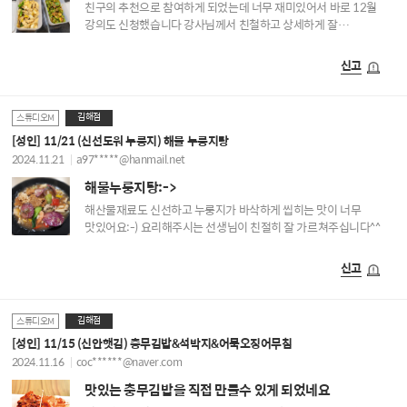
친구의 추천으로 참여하게 되었는데 너무 재미있어서 바로 12월
강의도 신청했습니다 강사님께서 친철하고 상세하게 잘
가르쳐주세요. 덕분에 어렵지 않게 맛있는 요리를 완성할 수
있었습니다. 12월 강의도 기대되네요ㅎㅎ
신고
김해점
스튜디오M
[성인] 11/21 (신선도워 누룽지) 해물 누룽지탕
2024.11.21
a97*****@hanmail.net
해물누룽지탕:->
해산물재료도 신선하고 누룽지가 바삭하게 씹히는 맛이 너무
맛있어요:-) 요리해주시는 선생님이 친절히 잘 가르쳐주십니다^^
신고
김해점
스튜디오M
[성인] 11/15 (신안햇김) 충무김밥&석박지&어묵오징어무침
2024.11.16
coc******@naver.com
맛있는 충무김밥을 직접 만들수 있게 되었네요