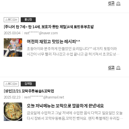
밀레뉘엄으로 백투더퓨처 할 뻔
신고
울산점
스튜디오M
[주니어 만 7세~ 만 14세, 보호자 동반 체험]4색 토핑유부초밥
2025.03.04
not******@naver.com
여전히 재밌고 맛있는 레시피^^
초등아이와 분주하게 만들었던 요리입니다^^ 네가지 토핑이라
시간이 너무 빨리 지나갔고 수업 끝나고 급 허기져서 초코도넛
먹었지요^^ 3월은 어떤 메뉴일지 기대중이고요
신고
김해점
스튜디오M
[성인]2/21 꼬막우동볶음&꼬막전
2025.02.23
rem********@hanmail.net
오늘 저녁메뉴는 꼬막으로 깔끔하게 끝냈네요
금요일에 수업하고 그날 저녁에 수업한 음식 다먹고 일요일인 오늘
다시 장봐서 꼬막우동볶음,꼬막전 했어요. 왠지 특별해진 우리집
저녁메뉴^^ 매번 부추전.김치전만 먹다가 꼬막이 들어가니 새롭고