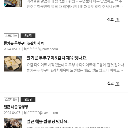
어려울줄 알았는데 생각보다 쉬웠고 무엇보다 너무 맛있어요! 맥주
안주로 하루만에 뚝딱 다 먹어버렸네요! 재료도 많이 주셔서 남편과
아주 배부르게 먹었답니다 ^^
신고
울산점
스튜디오M
들기름 두부구이&김치 제육
2024.06.07
hjc*******@naver.com
들기름 두부구이&김치 제육 맛나요.
요즘 다이어트 시작했는데요 두부가 다이어트에 도움에 될것 같아서
들기름 두부구이&김치제육에 도전했는데요. 맛도 있고 다이어트에
도움이 될것같아요.
신고
울산점
스튜디오M
얼큰 해물 짬뽕탕
2024.06.07
hjc*******@naver.com
얼큰 해물 짬뽕탕 맛나요.