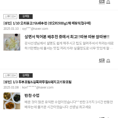
신고
나네요?!ㅎㅎ 배우러 가면서 하루 하루 재미를 느끼고갑니다^^ 오래
오래 해주세요~♡♡간김에 장도 봤는데 18만원치 봤어요! 솥밥도
먹고 장도보고 요리교실 흥해랏!
김해점
스튜디오M
[성인] 1/10 오리불고기&배추전 (생오리500g1팩 매장직접구매)
2025.01.10
syy***@naver.com
살면서 먹어본 배추전 중에서 최고!!따봉 따봉 쌍따봉!!
강사선생님께서 설명도 쉽게 해주시고 팁도 알려주셔서 하라는대로
하기만했는데 줄서는 맛집 저리가라! 싶을정도로 너무 맛있게 잘
먹었어요^^ 한번도 안와본 사람은 있어도 한번만 온 사람은 없다고
한번 가기 시작하면 계속 찾아가게되네요~ 오늘 영하 12도를 뚫고
신고
만삭 임산부인 제가 일주일에 3번이나 가고있어요ㅎㅎ 가면서
간김에 장도보고 1석2조에요! 나중에 출산 후 듣고싶을때 자리가
없으면 어쩌나 벌써 걱정되요ㅠ
김해점
스튜디오M
[성인] 1/3 두부조림&김쪽파무침&돼지고기장조림
2025.01.08
kon******@naver.com
반찬 수업
배운 것이 많은 유익한 수업이었습니다^^ 반찬 3가지 1시간 반동안
배우는데 즐거운 시간이었습니다 선생님 최고세요