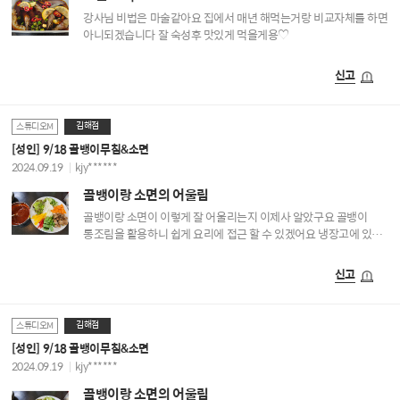
강사님 비법은 마술같아요 집에서 매년 해먹는거랑 비교자체를 하면
아니되겠습니다 잘 숙성후 맛있게 먹을게용♡
신고
김해점
스튜디오M
[성인] 9/18 골뱅이무침&소면
2024.09.19
kjy******
골뱅이랑 소면의 어울림
골뱅이랑 소면이 이렇게 잘 어울리는지 이제사 알았구요 골뱅이
통조림을 활용하니 쉽게 요리에 접근 할 수 있겠어요 냉장고에 있는
야채 털어 썰고 양념은 스튜디오M레시피로 뚝딱~ 새콤달콤 정말
맛나요 잘 배웠습니다♡♡
신고
김해점
스튜디오M
[성인] 9/18 골뱅이무침&소면
2024.09.19
kjy******
골뱅이랑 소면의 어울림