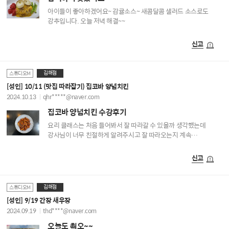
아이들이 좋아하겠어요~ 감귤소스~ 새콤달콤 샐러드 소스로도
강추입니다. 오늘 저녁 해결~~
신고
김해점
스튜디오M
[성인] 10/11 (맛집 따라잡기) 집코바 양념치킨
2024.10.13
qhr*****@naver.com
집코바 양념치킨 수강후기
요리 클래스는 처음 들어봐서 잘 따라갈 수 있을까 생각했는데
강사님이 너무 친절하게 알려주시고 잘 따라오는지 계속
체크해주셔서 어렵지 않게 만들 수 있었습니다! 제일 좋아하는
치킨이 지코바치킨인데 이제는 시켜먹을 필요없이 집에서 만들어
신고
먹을 수 있어서 너무 좋네요~ 무엇보다 집에 있는 양념으로 간단하게
만들 수 있는게 가장 좋았습니다~ 수업 하나 듣고 나니까 다른수업도
다 듣고싶은 욕구가 막 샘솟는 ㅋㅋ
김해점
스튜디오M
[성인] 9/19 간장 새우장
2024.09.19
thd****@naver.com
오늘도 쵝오~~