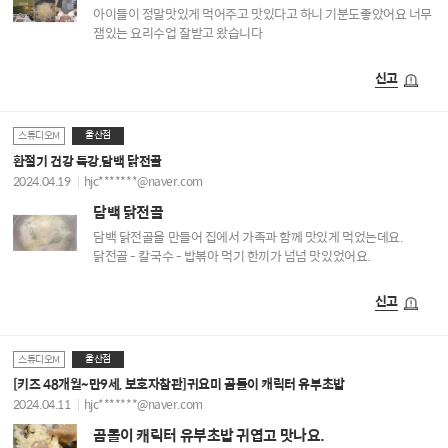
아이들이 정말맛있게 먹어주고 맛있다고 하니 기분도좋았어요 너무
잼있는 요리수업 잘받고 왔습니다
신고
울산점
스튜디오M
환절기 건강 특강,담백 닭전골
2024.04.19
hjc*******@naver.com
담백 닭전골
담백 닭전골을 만들어 집에서 가족과 함께 맛있게 먹었는데요.
닭전골 - 칼국수 - 밥볶아 먹기 한끼가 넘넘 맛있었어요.
신고
울산점
스튜디오M
[키즈 48개월~만9세, 보호자참관]귀요미 곰돌이 캐릭터 유부초밥
2024.04.11
hjc*******@naver.com
곰돌이 캐릭터 유부초밥 귀엽고 맛나요.