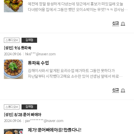
예전에 정말 왕성하게 다녔는데 당근에서 홍보가 떠있길래 오늘
다녀왔어용 집에서 그동안 했던 오이소박이는 무엇?ㅋㅋ 강사님
옆에서 배우면서 만들었더니 진짜 맛있는 백반집의 오이소박이
저리가라네요. 강사님이 너무 친절히 조곤조곤 알려주셔서
신고
친정언니한테 배워가는 느낌이었어용 만원에 이만큼 만들어 갈수
있단거에 메가마트 대표님께 감사드릴 일이네요~~ 다음수업에도
즐거운 마음으로 달려갈게용
김해점
스튜디오M
[성인] 9/6 동파육
2024.09.06
hk6***@naver.com
동파육 수업
김해이사와서 알게된 요리수업 메가마트 그동안 못하다가
자난달부터 시작했다고해요 소수만 있어 선생님 앞에서 바로
요리할수있어 좋았어요 동파육 소스에 졸여 내니 존맛탱!!!!
신고
김해점
스튜디오M
[성인] 8/28 문어 빠에야
2024.09.06
par********@naver.com
제가!문어빠에야를!만들다니!