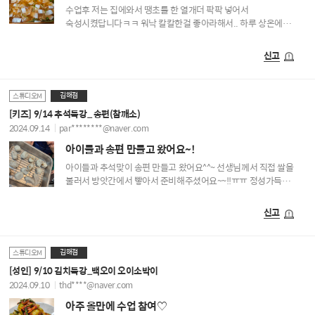
수업후 저는 집에와서 땡초를 한 열개더 팍팍 넣어서
숙성시켰답니다ㅋㅋ 워낙 칼칼한걸 좋아라해서.. 하루 상온에
뒀다가 오늘 아침 김냉에 넣고 방금 한그릇 떠먹었더니 너무너무
속이 뻥 뚫리는 맛이네요♡ 강사님최고~~~♡♡ 한통 가득 국물많이
신고
만들어오니 넘 든든합니다 메가 요리수업 정말 좋아요~~
김해점
스튜디오M
[키즈] 9/14 추석특강_ 송편(참깨소)
2024.09.14
par********@naver.com
아이들과 송편 만들고 왔어요~!
아이들과 추석맞이 송편 만들고 왔어요^^~ 선생님께서 직접 쌀을
불러서 방앗간에서 빻아서 준비해주셨어요~~!!ㅠㅠ 정성가득
재료로 맛난 송편 만들고 왔답니당!!
신고
김해점
스튜디오M
[성인] 9/10 김치특강_백오이 오이소박이
2024.09.10
thd****@naver.com
아주 올만에 수업 참여♡