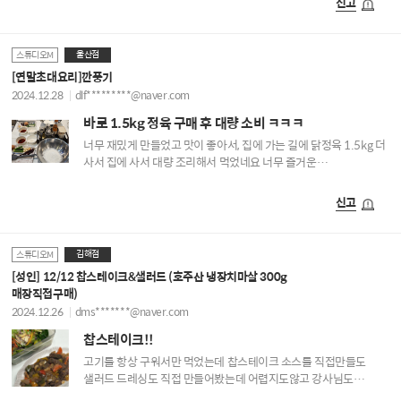
신고
울산점
스튜디오M
[연말초대요리]깐풍기
2024.12.28
dlf*********@naver.com
바로 1.5kg 정육 구매 후 대량 소비 ㅋㅋㅋ
너무 재밌게 만들었고 맛이 좋아서, 집에 가는 길에 닭정육 1.5kg 더
사서 집에 사서 대량 조리해서 먹었네요 너무 즐거운
시간이었습니다 ㅎㅎ
신고
김해점
스튜디오M
[성인] 12/12 찹스테이크&샐러드 (호주산 냉장치마살 300g
매장직접구매)
2024.12.26
dms*******@naver.com
찹스테이크!!
고기를 항상 구워서만 먹었는데 찹스테이크 소스를 직접만들도
샐러드 드레싱도 직접 만들어봤는데 어렵지도않고 강사님도
섬세하게 잘알려주셔서 따라가기 쉬웠습니다:) 즐거웠어요!