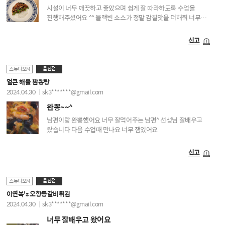
시설이 너무 깨끗하고 좋았으며 쉽게 잘 따라하도록 수업을
진행해주셨어요 ^^ 블랙빈 소스가 정말 감칠맛을 더해줘 너무
맛있었어요 아이들도 저녁에 같이 맛있게 먹었답니다
신고
울산점
스튜디오M
얼큰 해물 짬뽕탕
2024.04.30
sk3*******@gmail.com
완뽕~~^
남편이랑 완뽕했어요 너무 잘먹어주는 남편^ 선생님 잘배우고
왔습니다 다음 수업때 만나요 너무 잼있어요
신고
울산점
스튜디오M
이연복's 오향등갈비튀김
2024.04.30
sk3*******@gmail.com
너무 잘배우고 왔어요