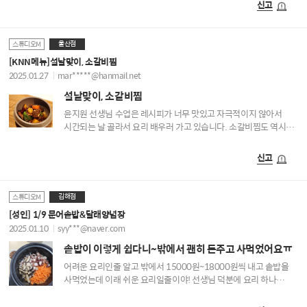
신고
울산점
스튜디오M
[KNN메뉴]설날맞이, 소갈비찜
2025.01.27
mar*****@hanmail.net
설날맞이, 소갈비찜
윤지원 선생님 수업은 레시피가 너무 맛있고 자극적이지 않아서
시간되는 날 골라서 요리 배우러 가고 있습니다. 소갈비찜도 역시
너무 맛있게 먹었고, 알려주신 방법으로 앞으로도 맛있게 만들어
먹을 수 있게 되어 너무 좋아요. 늘 맛있는 요리 알려주셔서
신고
감사합니다!!
김해점
스튜디오M
[성인] 1/9 문어솥밥&달래양념장
2025.01.10
syy***@naver.com
솥밥이 이렇게 쉽다니~밖에서 괜히 돈주고 사먹었어요ㅠ
어려운 요리인줄 알고 밖에서 15000원~18000원씩 내고 솥밥을
사먹었는데 이래 쉬운 요리일줄이야! 선생님 덕분에 요리 하나
배우러갔는데 여러가지 응용 방법도 알려주셔서 요리에 재미가
붙었어요! 하라는대로 하기만했는데 제 손에서 요리명가 손맛이