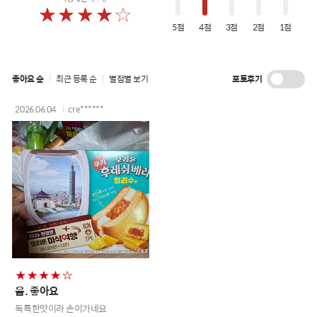
5점
4점
3점
2점
1점
포토후기
좋아요 순
최근 등록 순
별점별 보기
2026.06.04
cre******
음. 좋아요
독특한맛이라 손이가네요