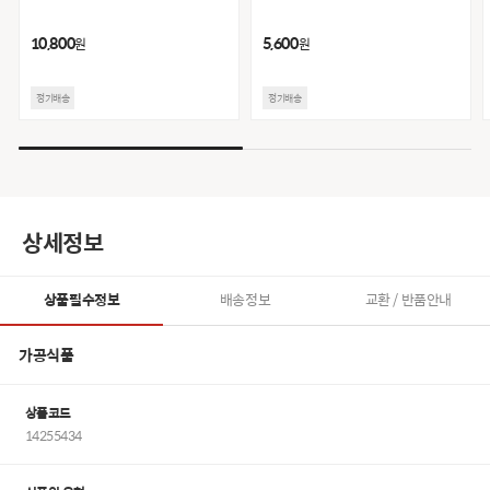
10,800
5,600
원
원
정기배송
정기배송
상세정보
상품필수정보
배송정보
교환 / 반품안내
가공식품
상품코드
14255434