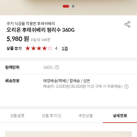
쿠키 식감을 적용한 후레쉬베리
오리온 후레쉬베리 펑리수 360G
5,980
원
10g 당 166원
상품 후기
4
1
건
판매단위
360G
배송정보
매장배송(택배) / 합배송 / 상온
배송비: 3,000원(30,000원 이상 구매 시 무료배송)
상품설명
상품 후기(1)
추천상품
상세정보