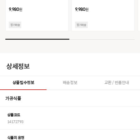
9,980
9,980
원
원
정기배송
정기배송
상세정보
상품필수정보
배송정보
교환 / 반품안내
가공식품
상품코드
14172793
식품의 유형