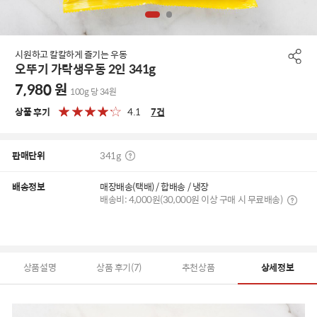
시원하고 칼칼하게 즐기는 우동
오뚜기 가락생우동 2인 341g
7,980
원
100g 당 34원
상품 후기
4.1
7
건
판매단위
341g
배송정보
매장배송(택배) / 합배송 / 냉장
배송비: 4,000원(30,000원 이상 구매 시 무료배송)
상품설명
상품 후기(7)
추천상품
상세정보