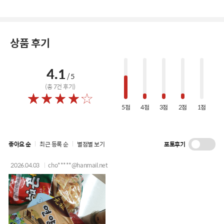
상품 후기
4.1
/ 5
(총
7
건 후기)
5점
4점
3점
2점
1점
포토후기
좋아요 순
최근 등록 순
별점별 보기
2026.04.03
cho*****@hanmail.net