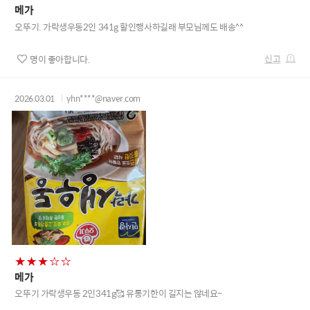
메가
오뚜기. 가락생우동2인 341g 할인행사하길래 부모님께도 배송^^
신고
명이 좋아합니다.
2026.03.01
yhn****@naver.com
메가
오뚜기 가락생우동 2인341g🥰 유통기한이 길지는 않네요~