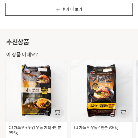
후기 더 보기
추천상품
이 상품 어때요?
CJ 가쓰오 + 튀김 우동 기획 4인분
CJ 가쓰오 우동 4인분 930g
955g