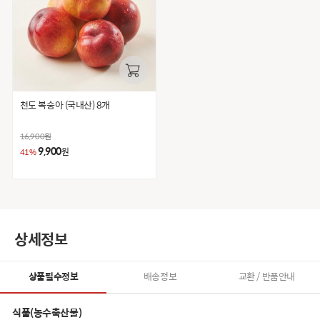
천도 복숭아 (국내산) 8개
16,900
원
9,900
원
41%
상세정보
상품필수정보
배송정보
교환 / 반품안내
식품(농수축산물)