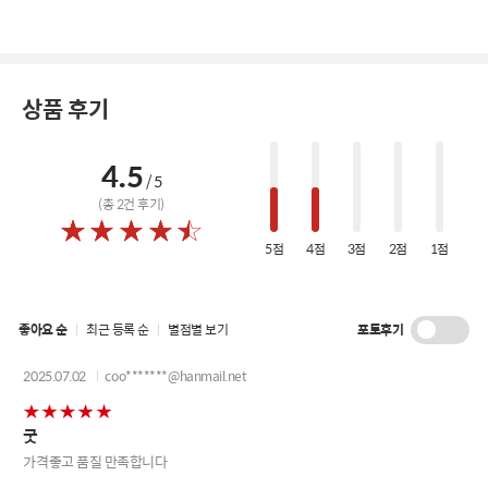
상품 후기
4.5
/ 5
(총
2
건 후기)
5점
4점
3점
2점
1점
포토후기
좋아요 순
최근 등록 순
별점별 보기
2025.07.02
coo*******@hanmail.net
굿
가격좋고 품질 만족합니다