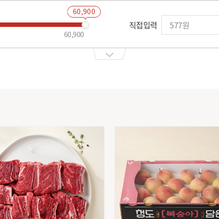
60,900
직접입력
60,900
업체택배
무료배송
할인지원쿠폰
증정
다다익선
3점 이상
국내산(천일염:호주산)
뉴질랜드
별도 표기
별도표기
원산지별도
중국산