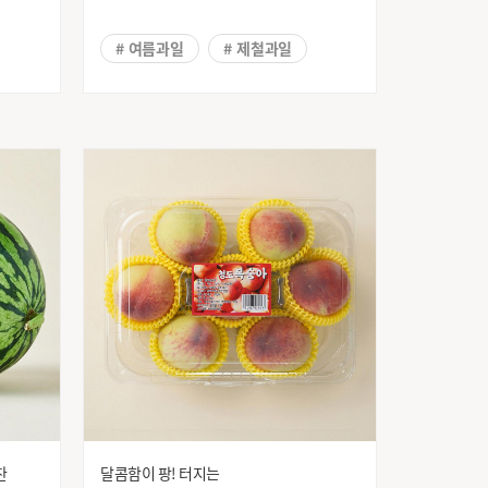
유한양행
# 여름과일
# 제철과일
이트원
정우식품
# 함안수박
제주돼지
주)유한킴벌리
산공장
지도표 성경김
청정원
켈로그
크라운
포크밸리
풀무원다논
하리보
한국인삼공사
한성기업(주)부산영업소
해태음료
헨켈
찬
달콤함이 팡! 터지는