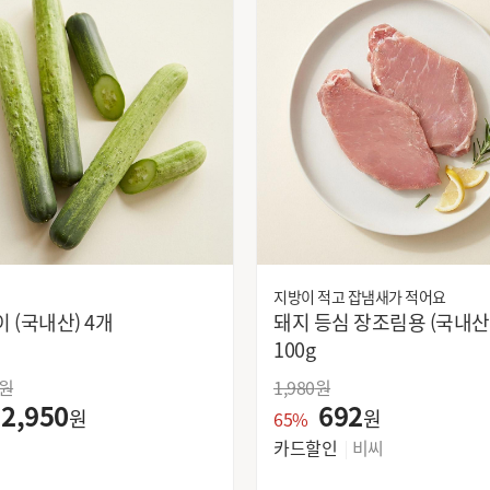
동원 소와나무
동원 양반
두루찬
두창
롯데알미늄
롯데제과
롯데푸드
롯데푸드(주)
마니커
마루토
매크로통상
머거본
목우촌
미농
복음자리
부산우유농협
사조해표
삼립식품
삼양식품
삼육두유
서울우유
서울우유협동조합
지방이 적고 잡냄새가 적어요
신선도원
신송식품(주)천안공장
백오이 (국내산) 4개
돼지 등심 장조림용 (국내산)
씨제이제일제당
씨제이제일제당(주)
100g
아세아식품
아워홈
원
1,980
원
애경산업
엔제이
2,950
692
원
원
65%
엘지생활건강
엘케이샘물
카드할인
비씨
오경
오뚜기
오리온제과
우일농산영농조합법