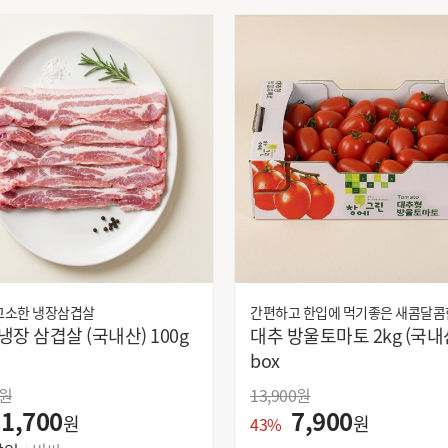
 고소한 냉장삼겹살
간편하고 한입에 먹기좋은 새콤달콤
대추방울 토마토
돼지 냉장 삼겹살 (국내산) 100g
대추 방울토마토 2kg (국내산)
box
원
13,900
원
1,700
7,900
원
원
43%