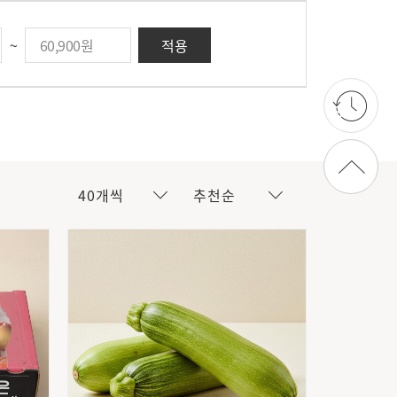
~
적용
상단으로 가기
40개씩
추천순
러시아산
아르헨티나산
필리핀산