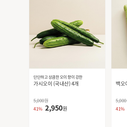
동원
동원에프앤비
라이온코리아
롯데칠성음료
링티
매일유업
모아엠
미성패밀리
사조대림
삼양사
브랜드
서울에프엔비
단단하고 상큼한 오이 향이 강한
석하
가시오이 (국내산) 4개
씨제이 제일제당
아띠
5,000
원
5,000
애경
2,950
원
41%
41%
엘지생활
영수식품
오리온