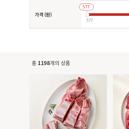
577
가격 (원)
577
상품&배송유형
매장배송
정기배송
할인&혜택
가격할인
카드할인
총
1198
개의 상품
별점
전체
4점 이상
보관방법
상온
냉장
냉동
국내산
미국산
원산지
원산지 별도
호주산