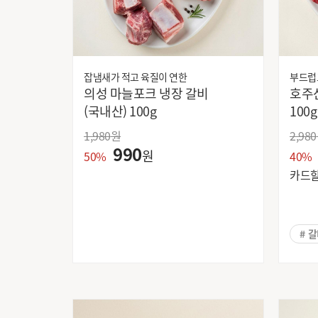
(주)농심
(주)바프
잡냄새가 적고 육질이 연한
부드럽
(주)삼립식품
의성 마늘포크 냉장 갈비
호주산 
(주)오리온
(국내산) 100g
100g
1
1,980
원
2,980
CJ 해찬들
990
원
LG생활건강
50%
40%
SPC삼립
카드
교동식품
깨끗한나라
농심
# 
뉴랩
대명아이넥스
대상주식회사
동서식품