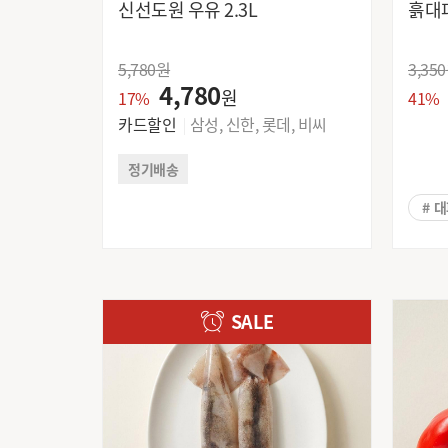
신선도원 우유 2.3L
5,780
원
3,350
4,780
원
17%
41%
카드할인
삼성, 신한, 롯데, 비씨
정기배송
# 
SALE