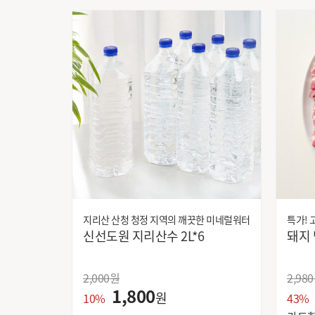
지리산 산청 청정 지역의 깨끗한 미네럴워터
특가!
신선도원 지리산수 2L*6
2,000
원
2,980
1,800
원
10%
43%