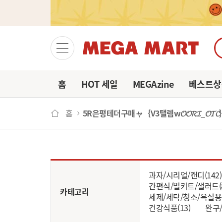
마이
홈
HOT 세일
MEGAzine
베스트상
홈
5R은평테더구매ャ｛V3탤렘w𝓞𝓞𝓡𝓘_
과자/시리얼/캔디(142)
간편식/밀키트/샐러드(8
카테고리
세제/세탁/청소/욕실용품
건강식품(13)
완구/