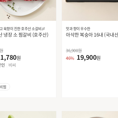
(주)농협목우촌
(주)농협목우촌-부산
(주)범양산업
(주)빙그레
고 육향이 진한 호주산 소갈비🍖
맛과 향이 우수한
(주)아모레퍼시픽
(주)엔제이
냉장 소 찜갈비 (호주산)
(주)유한양행
(주)진주햄
CJ
CJ 비비고
원
36,900
원
CJ라이온
CJ제일제당
1,780
19,900
원
원
P&G
P&Q
46%
hy
건강의벗
할인
비씨
구스F&B
기장물산
나투라스
남양유업(주)
농업회사법인 나래
농업회사법인 동방제
갈비찜
다논
다선채
대상
대상 종가집
대신물산
동부가야
동서식품(주)
동서씨앤지