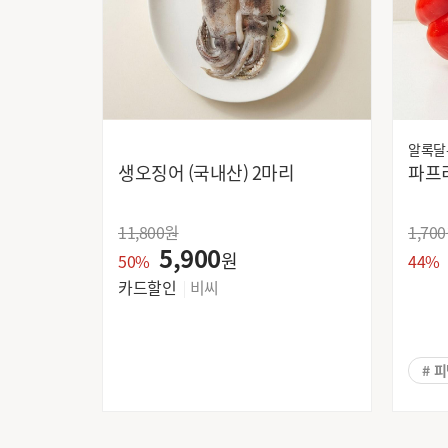
알록달
생오징어 (국내산) 2마리
11,800
원
1,700
5,900
원
50%
44%
카드할인
비씨
# 