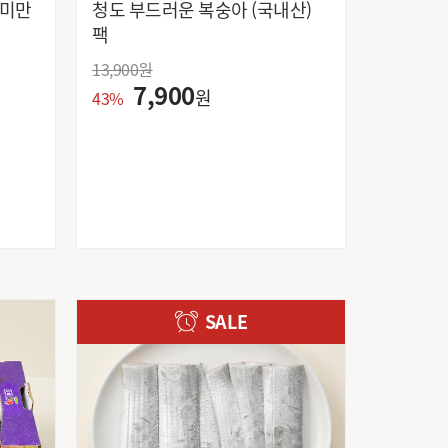
국내산) 7kg 미만
청도 부드러운 복숭아 (국내산)
팩
13,900
원
7,900
원
43%
SALE