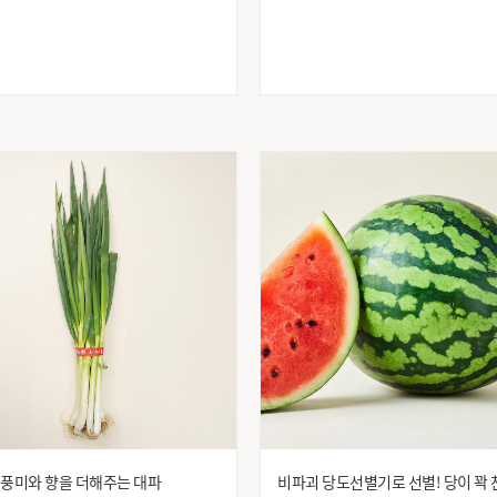
유니레버
유니레버코리아
유한회사 그린캠
이든씨앤피
정식품
정식품 베지밀
제이에프
제이엔비
주)개미식품
주)유한양행
주식회사 뉴랩
주식회사 사조대림안
진로
청우
초록숟가락
칠갑농산
코카콜라 음료
코카콜라음료
크린랩
팔도
풀무원
풀무원 주식회사
피엔지
피죤
하은유통
한국야쿠르트
한성
한성기업(주)
해태HTB
해태에이치티비
해태제과식품
헤일리온
 풍미와 향을 더해주는 대파
비파괴 당도선별기로 선별! 당이 꽉 
효자식품