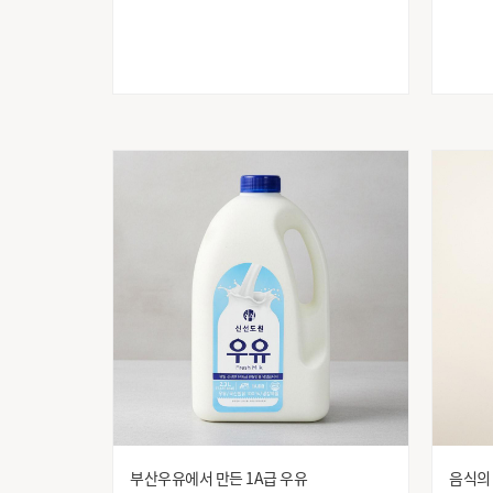
원산지 별도
유한킴벌리
전원식품
제이앤비
종근당건강
주)크린랩
지리산 흑돼지
청조푸드
코카콜라
크라운제과
푸드업
프랑스
하림
한라식품
한울생약
해태제과(주)
부산우유에서 만든 1A급 우유
음식의
효성인터네셔널