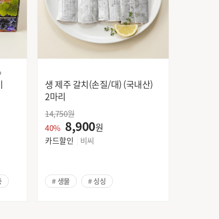

이
생 제주 갈치(손질/대) (국내산)
2마리
14,750
원
8,900
원
40%
카드할인
비씨
증
# 생물
# 싱싱