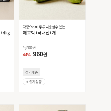
지사
(주)동원에프앤비
(주)사조대림
각종요리에 두루 사용할수 있는
(주)엘지생활건강
아삭한 복숭아 16내 (국내산) 4kg
애호박 (국내산) 개
(주)케이앤지푸드
CJ 제일제당
1,700
원
FFAIGES/SPAIN
960
원
SASE
44%
광동
깨끗한나라
정기배송
녹차원
유
누텔라
# 인기상품
대만
대상FNF
동서
동아오츠카