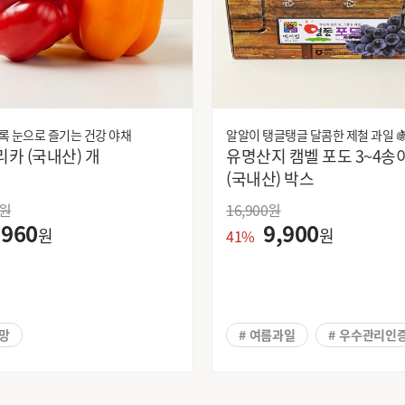
록 눈으로 즐기는 건강 야채
알알이 탱글탱글 달콤한 제철 과일 
파프리카 (국내산) 개
유명산지 캠벨 포도 3~4송
(국내산) 박스
원
16,900
원
960
9,900
원
원
41%
피망
# 여름과일
# 우수관리인
# 제철과일