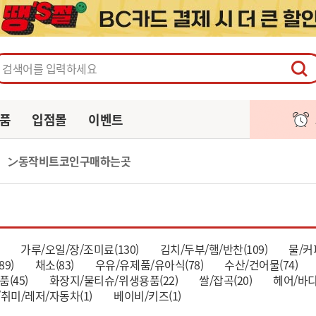
페이지
주문/배송
알림
장바구니
품
입점몰
이벤트
𝓣𝓒｝ン동작비트코인구매하는곳
가루/오일/장/조미료(130)
김치/두부/햄/반찬(109)
물/커
9)
채소(83)
우유/유제품/유아식(78)
수산/건어물(74)
(45)
화장지/물티슈/위생용품(22)
쌀/잡곡(20)
헤어/바디
취미/레저/자동차(1)
베이비/키즈(1)