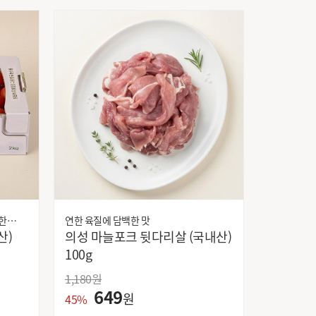
한
연한 육질에 담백한 맛
의성 마늘포크 뒷다리살 (국내산)
100g
1,180
원
649
원
45%