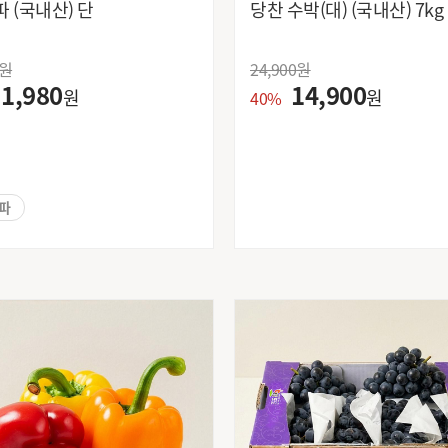
흙대파 (국내산) 단
당찬 수박(대) (
원
24,900
원
1,980
14,900
원
원
40%
대파