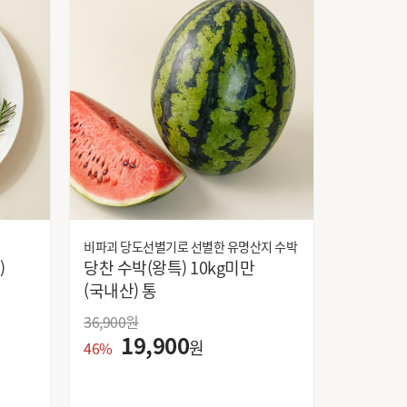
동원F&B
두창하우징
롯데칠성
리프레쉬
매일
명륜동새마을
미래생활
빙그레
삼양
샘표
서정쿠킹(주)
비파괴 당도선별기로 선별한 유명산지 수박
씨제이
당찬 수박(왕특) 10kg미만
씨제이제일제당(주)부산지사
(국내산) 통
아이티씨
36,900
원
엘지
19,900
원
46%
연세우유
오런
인
웅진식품