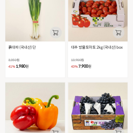
흙대파 (국내산) 단
대추 방울토마토 2kg (국내산) box
3,350
원
13,900
원
1,980
7,900
원
원
41%
43%