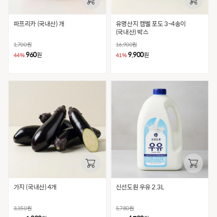
파프리카 (국내산) 개
유명산지 캠벨 포도 3~4송이
(국내산) 박스
1,700
원
16,900
원
960
9,900
원
원
44%
41%
가지 (국내산) 4개
신선도원 우유 2.3L
3,350
원
5,780
원