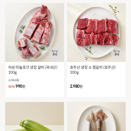
의성 마늘포크 냉장 갈비 (국내산)
호주산 냉장 소 찜갈비 (호주산)
100g
100g
1,980
원
990
2,980
원
원
50%