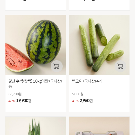
당찬 수박(왕특) 10kg미만 (국내산)
백오이 (국내산) 4개
통
36,900
원
5,000
원
19,900
2,950
원
원
46%
41%