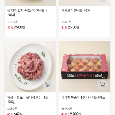
생 제주 갈치(손질/대) (국내산)
가시오이 (국내산) 4개
2마리
14,750
원
5,000
원
9,900
2,950
원
원
33%
41%
의성 마늘포크 뒷다리살 (국내산)
아삭한 복숭아 16내 (국내산) 4kg
100g
1,180
원
36,900
원
649
19,900
원
원
45%
46%