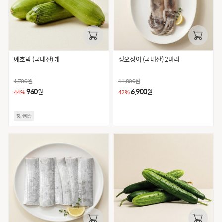
애호박 (국내산) 개
생오징어 (국내산) 2마리
1,700
원
11,800
원
960
6,900
원
원
44%
42%
정기배송