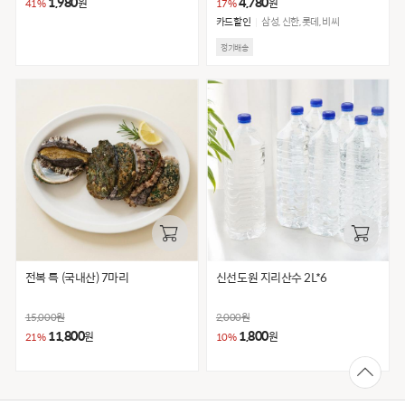
1,980
4,780
원
원
41%
17%
카드할인
삼성, 신한, 롯데, 비씨
정기배송
전복 특 (국내산) 7마리
신선도원 지리산수 2L*6
15,000
원
2,000
원
11,800
1,800
원
원
21%
10%