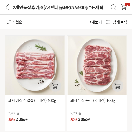
0
2개인통장후기㎴[A4텔레@𝑴𝑷𝑱𝑨𝑵𝑮00⦌に돈세탁
추천순
크게보기
상세검색
돼지 냉장 삼겹살 (국내산) 100g
돼지 냉장 목심 (국내산) 100g
2,980
원
2,980
원
2,086
2,086
원
원
30%
30%