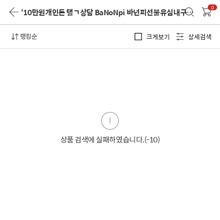
0
‘10만원개인돈 탤ㄱ상담 BaNoNpi 바넌피선불유심내구제 시흥시유심매입하는정식업체 생계지원자금대출 가전제품내구제당일’
랭킹순
크게보기
상세검색
상품 검색에 실패하였습니다.(-10)