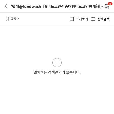
0
‘텔레@fundwash【⨳비트코인전송대행비트코인판매사이트’
검색
랭킹순
크게보기
상세검색
일치하는 검색결과가 없습니다.