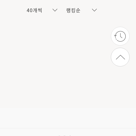
40개씩
랭킹순
상단으로 가기