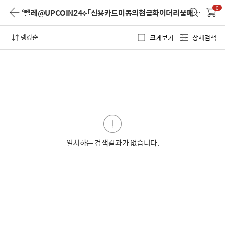
0
‘텔레@UPCOIN24⟡「신용카드미동의현금화이더리움매입’
검색 
랭킹순
크게보기
상세검색
일치하는 검색결과가 없습니다.