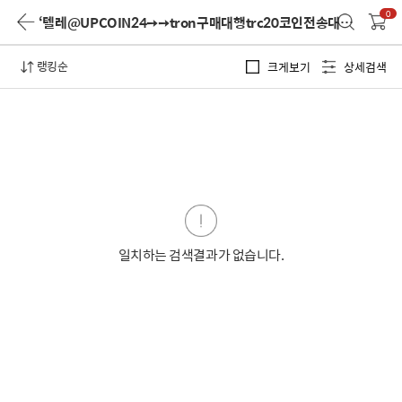
0
‘텔레@UPCOIN24➙➙tron구매대행trc20코인전송대행’
검색 결
랭킹순
크게보기
상세검색
일치하는 검색결과가 없습니다.