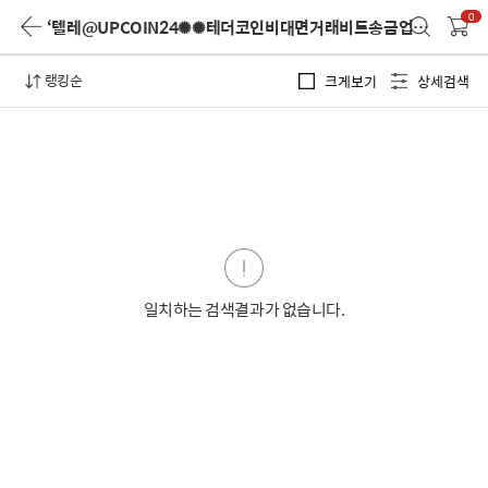
0
‘텔레@UPCOIN24✺✺테더코인비대면거래비트송금업체’
검색 결
랭킹순
크게보기
상세검색
일치하는 검색결과가 없습니다.