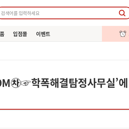
페이지
주문/배송
알림
장바구니
품
입점몰
이벤트
79M㉷☞학폭해결탐정사무실’에