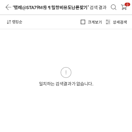
0
‘텔레@STA79M㉷¶밀항비용도난폰찾기’
검색 결과
랭킹순
크게보기
상세검색
일치하는 검색결과가 없습니다.