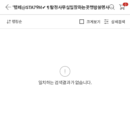
0
‘텔레@STA79M✔¶탐정사무실일잘하는곳행방불명사람찾기’
검색
랭킹순
크게보기
상세검색
일치하는 검색결과가 없습니다.