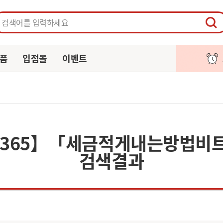
페이지
주문/배송
알림
장바구니
품
입점몰
이벤트
TER365】「세금적게내는방법비
검색결과