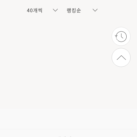
40개씩
랭킹순
상단으로 가기