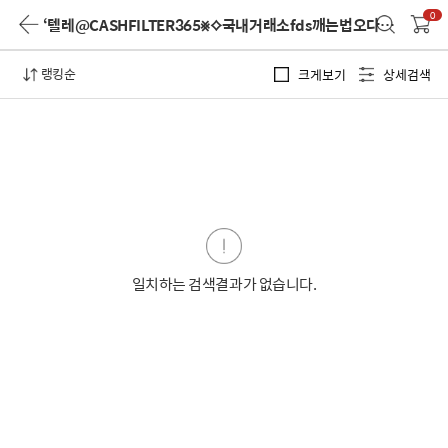
0
‘텔레@CASHFILTER365⨳⟡국내거래소fds깨는법오다집’
검색 결
랭킹순
크게보기
상세검색
일치하는 검색결과가 없습니다.