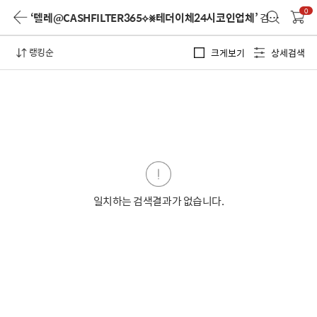
0
‘텔레@CASHFILTER365⟡⨳테더이체24시코인업체’
검색 결과
랭킹순
크게보기
상세검색
일치하는 검색결과가 없습니다.