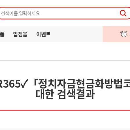
페이지
주문/배송
알림
장바구니
품
입점몰
이벤트
TER365✓「정치자금현금화방
대한 검색결과