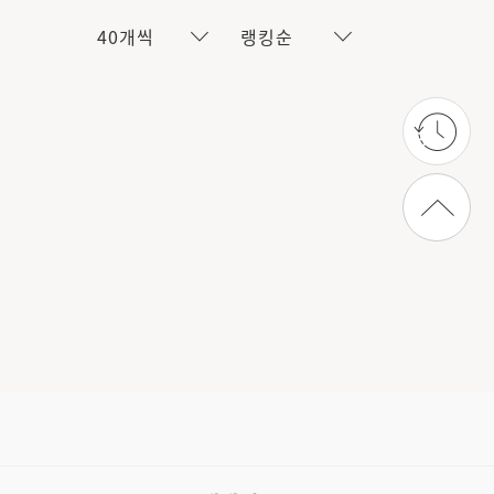
40개씩
랭킹순
상단으로 가기