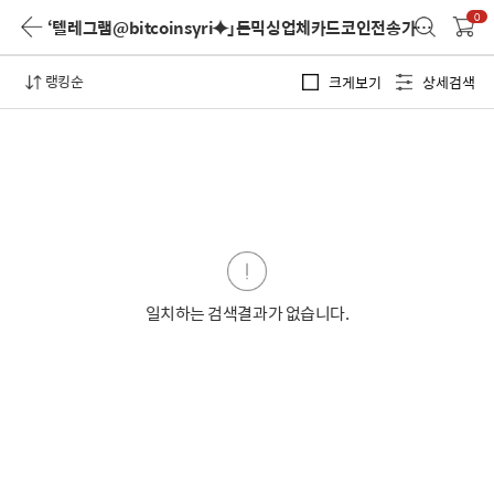
0
‘텔레그램@bitcoinsyri⯌」돈믹싱업체카드코인전송가능’
검색 결
랭킹순
크게보기
상세검색
일치하는 검색결과가 없습니다.