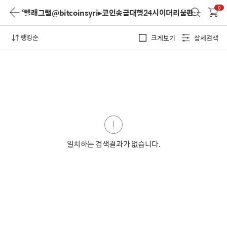
0
‘텔래그램@bitcoinsyri▸코인송금대행24시이더리움판매’
검색 
랭킹순
크게보기
상세검색
일치하는 검색결과가 없습니다.