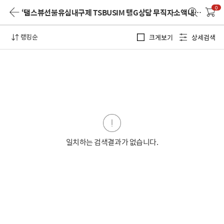
0
‘탬스뷰선불유심내구제 TSBUSIM 탤G상담 무직자소액내구제 후불유심내구제 현역병사당일소액대출 파주시 선불유심 현금화방법’
랭킹순
크게보기
상세검색
일치하는 검색결과가 없습니다.