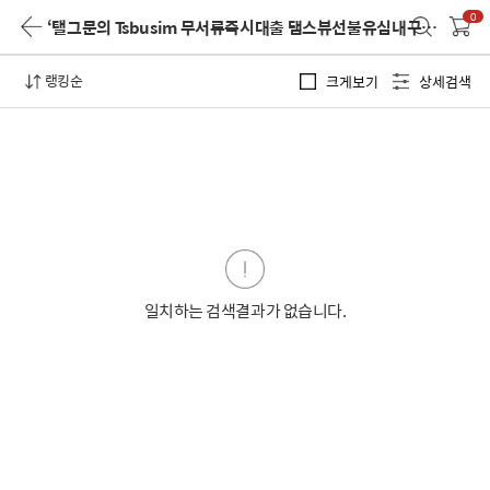
0
‘탤그문의 Tsbusim 무서류즉시대출 탬스뷰선불유심내구제 태안군간편긴급생계자금지원 만19세소액작업대출 막폰삽니다’
랭킹순
크게보기
상세검색
일치하는 검색결과가 없습니다.