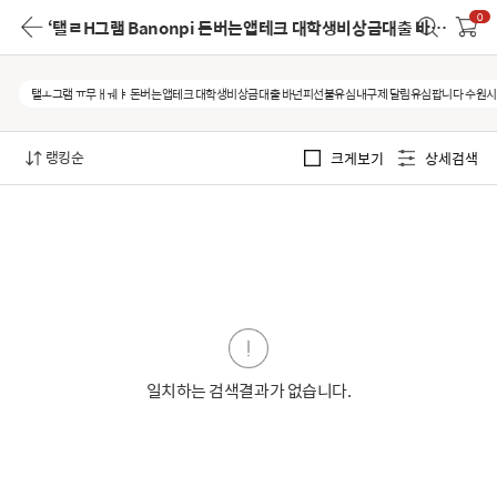
0
‘탤ㄹH그램 Banonpi 돈버는앱테크 대학생비상금대출 바넌피선불유심내구제 달림유심팝니다 수원시소액급전대출 정식업체’
탤ㅗ그램 ㅠ무ㅐㅞㅑ 돈버는앱테크 대학생비상금대출 바넌피선불유심내구제 달림유심팝니다 수원
랭킹순
크게보기
상세검색
일치하는 검색결과가 없습니다.