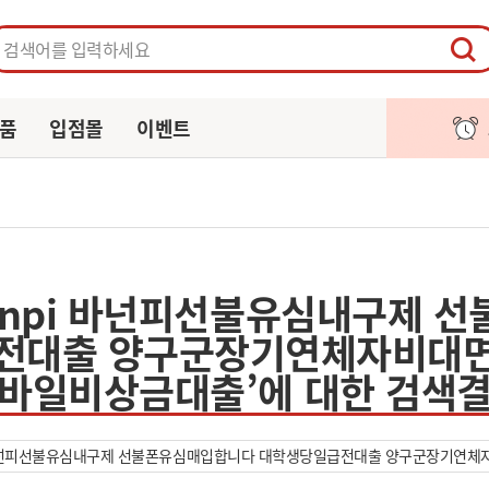
페이지
주문/배송
알림
장바구니
품
입점몰
이벤트
nonpi 바넌피선불유심내구제 
전대출 양구군장기연체자비대
바일비상금대출’에 대한 검색
바넌피선불유심내구제 선불폰유심매입합니다 대학생당일급전대출 양구군장기연체