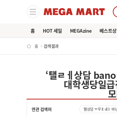
마이
홈
HOT 세일
MEGAzine
베스트상
홈
검색결과
‘탤ㄹㅔ상담 ba
대학생당일급
모
연관 검색어
탤상담 ㅠ무ㅐㅞㅑ 