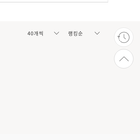
40개씩
랭킹순
상단으로 가기