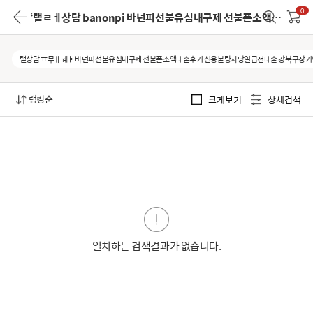
0
‘탤ㄹㅔ상담 banonpi 바넌피선불유심내구제 선불폰소액대출후기 신용불량자당일급전대출 강북구장기연체자비대면소액급전대출 모바일무서류대출’
탤상담 ㅠ무ㅐㅞㅑ 바넌피선불유심내구제 선불폰소액대출후기 신용불량자당일급전대출 강북구장
랭킹순
크게보기
상세검색
일치하는 검색결과가 없습니다.