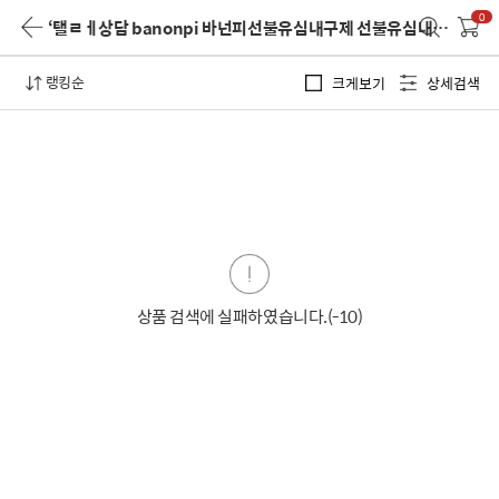
0
‘탤ㄹㅔ상담 banonpi 바넌피선불유심내구제 선불유심내구제20만원 연체자소액급전대출 하동군장기연체자비대면소액급전대출 핸드폰소액의결제대출’
랭킹순
크게보기
상세검색
상품 검색에 실패하였습니다.(-10)