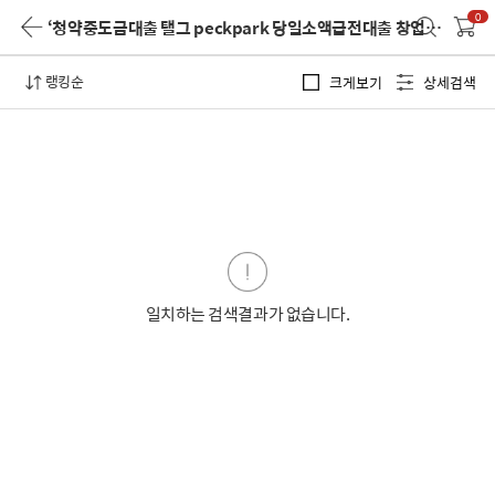
0
‘청약중도금대출 탤그 peckpark 당일소액급전대출 창업대출종류 페크박컨설팅 양산시 기대출과다자 작업대출 방법’
랭킹순
크게보기
상세검색
일치하는 검색결과가 없습니다.