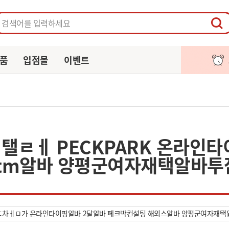
페이지
주문/배송
알림
장바구니
품
입점몰
이벤트
탤ㄹㅔ PECKPARK 온라인
tm알바 양평군여자재택알바투잡
ㄷ차ㅔㅁ가 온라인타이핑알바 2달알바 페크박컨설팅 해외스알바 양평군여자재택