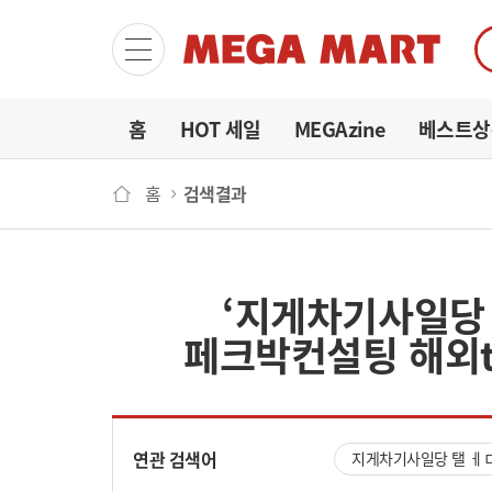
마이
홈
HOT 세일
MEGAzine
베스트상
홈
검색결과
‘지게차기사일당 
페크박컨설팅 해외
연관 검색어
지게차기사일당 탤 ㅔ