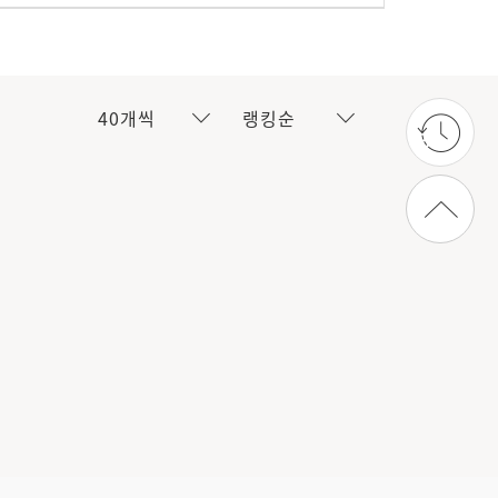
40개씩
랭킹순
상단으로 가기