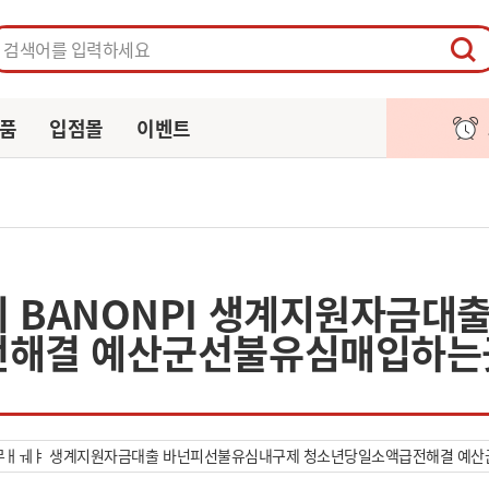
페이지
주문/배송
알림
장바구니
품
입점몰
이벤트
 BANONPI 생계지원자금
해결 예산군선불유심매입하는곳
무ㅐㅞㅑ 생계지원자금대출 바넌피선불유심내구제 청소년당일소액급전해결 예