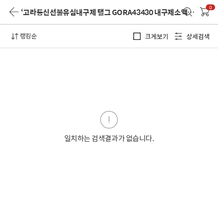
0
‘고라통신선불유심내구제 탤그 GORA43430 내구제소액당일대출 모바일비상금대출 신용회복중소액대출 고령군유심소액내구제 정식업체’
랭킹순
크게보기
상세검색
일치하는 검색결과가 없습니다.